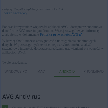
Dotyczy Wszystkie aplikacje konsumenckie AVG
pokaż szczegóły
Podczas korzystania z większości aplikacji
AVG
udostępniasz anonimowe
dane firmie AVG oraz innym firmom. Więcej szczegółowych informacji
znajduje się w dokumencie
Polityka prywatności AVG
.
Produkty:
W każdej chwili możesz zrezygnować z udostępniania anonimowych
Wszystkie aplikacje konsumenckie AVG
danych. W poszczególnych sekcjach tego artykułu można znaleźć
szczegółowe instrukcje dotyczące zarządzania ustawieniami prywatności w
aplikacjach AVG.
Systemy operacyjne:
Twoje urządzenie:
Wszystkie obsługiwane platformy
WINDOWS PC
MAC
ANDROID
IPHONE/IPAD
AVG AntiVirus
Otwórz aplikację AVG AntiVirus i kliknij opcję
Konto
▸