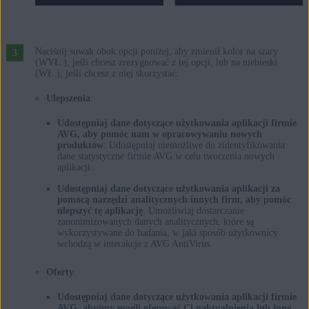
Naciśnij suwak obok opcji poniżej, aby zmienił kolor na szary
(WYŁ.), jeśli chcesz zrezygnować z tej opcji, lub na niebieski
(WŁ.), jeśli chcesz z niej skorzystać:
Ulepszenia
:
Udostępniaj dane dotyczące użytkowania aplikacji firmie
AVG, aby pomóc nam w opracowywaniu nowych
produktów
: Udostępniaj niemożliwe do zidentyfikowania
dane statystyczne firmie AVG w celu tworzenia nowych
aplikacji.
Udostępniaj dane dotyczące użytkowania aplikacji za
pomocą narzędzi analitycznych innych firm, aby pomóc
ulepszyć tę aplikację
: Umożliwiaj dostarczanie
zanonimizowanych danych analitycznych, które są
wykorzystywane do badania, w jaki sposób użytkownicy
wchodzą w interakcje z AVG AntiVirus.
Oferty
:
Udostępniaj dane dotyczące użytkowania aplikacji firmie
AVG, abyśmy mogli oferować Ci uaktualnienia lub inne