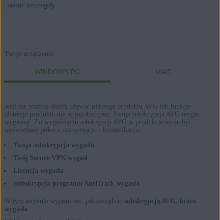
pokaż szczegóły
Produkty:
Twoje urządzenie:
AVG Internet Security 21.x dla systemu Windows
WINDOWS PC
MAC
AVG Secure VPN 1.x dla systemu Windows
AVG TuneUp 21.x dla systemu Windows
Jeśli nie możesz dłużej używać płatnego produktu AVG lub funkcje
AVG AntiTrack 2.x dla systemu Windows
płatnego produktu nie są już dostępne, Twoja subskrypcja AVG mogła
wygasnąć. Po wygaśnięciu subskrypcji AVG w produkcie może być
wyświetlany jeden z następujących komunikatów:
AVG Internet Security 20.x dla komputerów Mac
AVG Secure VPN 1.x dla komputerów Mac
Twoja subskrypcja wygasła
AVG TuneUp 2.x dla komputerów Mac
Twój Secure VPN wygasł
AVG AntiTrack 1.x dla komputerów Mac
Licencja wygasła
Subskrypcja programu AntiTrack wygasła
Systemy operacyjne:
W tym artykule wyjaśniono, jak zarządzać
subskrypcją AVG, która
Microsoft Windows 11 Home / Pro / Enterprise / Education
wygasła
.