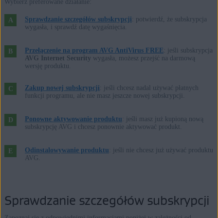
Microsoft Windows 10 Home / Pro / Enterprise / Education —
Wybierz preferowane działanie:
wersja 32-/64-bitowa
Sprawdzanie szczegółów subskrypcji
: potwierdź, że subskrypcja
Microsoft Windows 8.1 / Pro / Enterprise — wersja 32-/64-bitowa
wygasła, i sprawdź datę wygaśnięcia.
Microsoft Windows 8 / Pro / Enterprise — wersja 32-/64-bitowa
Przełączenie na program AVG AntiVirus FREE
: jeśli subskrypcja
Microsoft Windows 7 Home Basic / Home Premium / Professional /
AVG Internet Security
wygasła, możesz przejść na darmową
Enterprise / Ultimate — dodatek Service Pack 1, wersja 32-/64-
wersję produktu.
bitowa
Zakup nowej subskrypcji
: jeśli chcesz nadal używać płatnych
funkcji programu, ale nie masz jeszcze nowej subskrypcji.
Apple macOS 12.x (Monterey)
Apple macOS 11.x (Big Sur)
Ponowne aktywowanie produktu
: jeśli masz już kupioną nową
subskrypcję AVG i chcesz ponownie aktywować produkt.
Apple macOS 10.15.x (Catalina)
Apple macOS 10.14.x (Mojave)
Odinstalowywanie produktu
: jeśli nie chcesz już używać produktu
Apple macOS 10.13.x (High Sierra)
AVG.
Apple macOS 10.12.x (Sierra)
Apple Mac OS X 10.11.x (El Capitan)
Sprawdzanie szczegółów subskrypcji
Zapoznaj się z odpowiednimi informacjami poniżej w zależności od