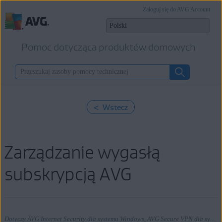
Zaloguj się do AVG Account
Pomoc dotycząca produktów domowych
< Wstecz
Zarządzanie wygasłą
subskrypcją AVG
Dotyczy AVG Internet Security dla systemu Windows, AVG Secure VPN dla systemu Windows, AVG TuneUp dla systemu Windows, AVG AntiTrack dla systemu Windows, AVG Internet Security dla komputerów Mac, AVG Secure VPN dla komputerów Mac, AVG TuneUp dla komputerów Mac, AVG AntiTrack dla komputerów Mac