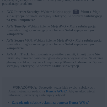
posiadanego produktu:
☰
AVG Internet Security
: Wybierz kolejno opcje
Menu
▸
Moja
subskrypcja
. Sprawdź szczegóły subskrypcji w obszarze
Subskrypcje
na tym komputerze
.
AVG TuneUp
: Wybierz kolejno
Moje AVG
▸
Moja subskrypcja
.
Sprawdź szczegóły subskrypcji w obszarze
Subskrypcje na tym
komputerze
.
AVG Secure VPN
: Wybierz kolejno
Moje AVG
▸
Moja subskrypcja
.
Sprawdź szczegóły subskrypcji w obszarze
Subskrypcje na tym
komputerze
.
AVG AntiTrack
: Jeśli zostanie wyświetlony monit, kliknij opcję
Nie
teraz
, aby zamknąć okno dialogowe dotyczące wygaśnięcia. Na ekranie
głównym aplikacji wybierz kolejno opcje
Menu
▸
Ustawienia
. Sprawdź
szczegóły subskrypcji w obszarze
Status subskrypcji
.
WSKAZÓWKA:
Szczegóły wszystkich swoich subskrypcji
Avast możesz sprawdzić na
Koncie AVG
. Aby uzyskać więcej
informacji, przeczytaj następujący artykuł:
Zarządzanie subskrypcjami za pomocą Konta AVG