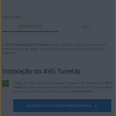
Produtos:
Seu aparelho:
AVG TuneUp 24.x para Windows
WINDOWS PC
MAC
AVG TuneUp Premium 2.x para Mac
Sistemas operacionais:
O
AVG TuneUp para Windows
é um aplicativo pago que requer uma
assinatura para ser usado. Este artigo explica como baixar e instalar o
Microsoft Windows 11 Home / Pro / Enterprise / Education
aplicativo.
Microsoft Windows 10 Home / Pro / Enterprise / Education - 32 /
64-bit
Instalação do AVG TuneUp
Microsoft Windows 8.1 / Pro / Enterprise - 32 / 64-bit
Microsoft Windows 8 / Pro / Enterprise - 32 / 64-bit
Clique no botão abaixo para baixar o arquivo de instalação do
AVG
Microsoft Windows 7 Home Basic / Home Premium / Professional /
TuneUp
e salve-o em um local conhecido em seu PC (como padrão,
todos os arquivos são salvos em sua pasta
Downloads
).
Enterprise / Ultimate - Service Pack 1, 32 / 64-bit
Apple macOS 14.x (Sonoma)
BAIXAR O AVG TUNEUP PARA WINDOWS
Apple macOS 13.x (Ventura)