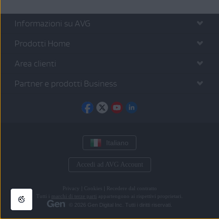
Informazioni su AVG
Prodotti Home
Area clienti
Partner e prodotti Business
Italiano
Accedi ad AVG Account
Privacy
|
Cookies
|
Recedere dal contratto
Tutti i
marchi di terze parti
appartengono ai rispettivi proprietari.
© 2026 Gen Digital Inc. Tutti i diritti riservati.