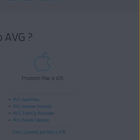
o AVG ?
Prodotti Mac e iOS
AVG AntiVirus
AVG Internet Security
AVG TuneUp Premium
AVG Secure Identity
Tutti i prodotti per Mac e iOS