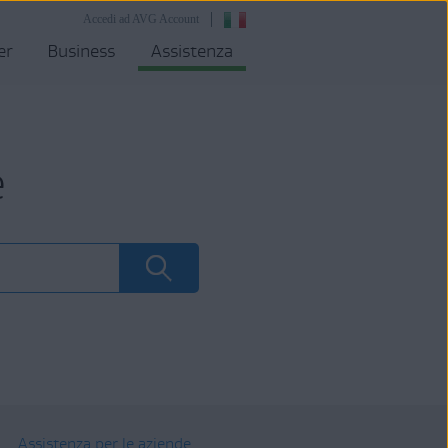
Accedi ad AVG Account
er
Business
Assistenza
e
Assistenza per le aziende