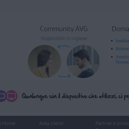
Community AVG
Doman
Disponibile in inglese
Installa
Richies
Annulla
Domande
ti Home
Area clienti
Partner e prodo