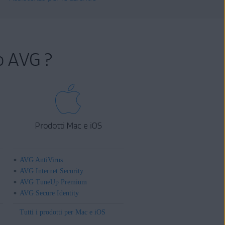
o AVG ?
Prodotti Mac e iOS
AVG AntiVirus
AVG Internet Security
AVG TuneUp Premium
AVG Secure Identity
Tutti i prodotti per Mac e iOS