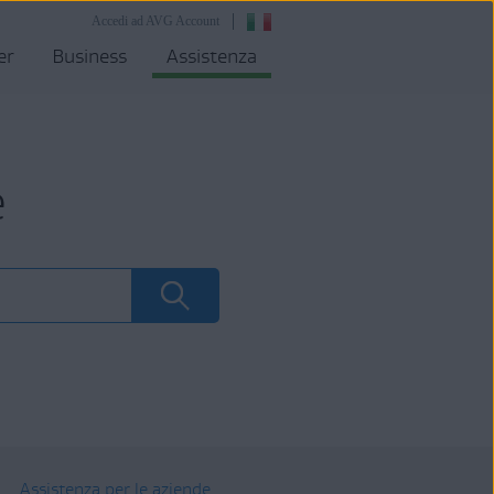
Accedi ad AVG Account
er
Business
Assistenza
e
Assistenza per le aziende