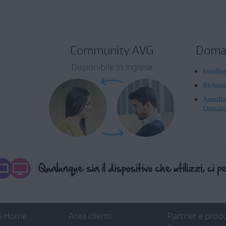
Community AVG
Doman
Disponibile in inglese
Installa
Richies
Annulla
Domande
ti Home
Area clienti
Partner e prodo