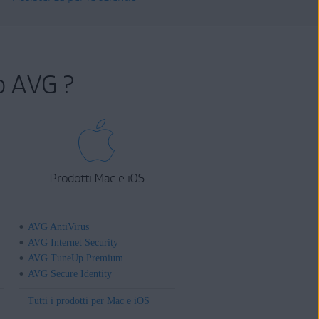
o AVG ?
Prodotti Mac e iOS
AVG AntiVirus
AVG Internet Security
AVG TuneUp Premium
AVG Secure Identity
Tutti i prodotti per Mac e iOS