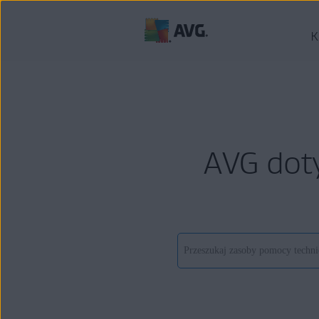
K
AVG dot