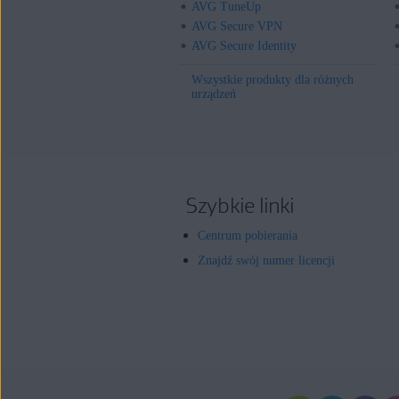
AVG TuneUp
AVG Secure VPN
AVG Secure Identity
Wszystkie produkty dla różnych
urządzeń
Szybkie linki
Centrum pobierania
Znajdź swój numer licencji