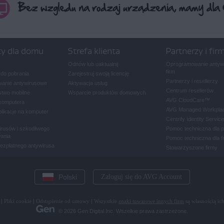
ty dla domu
Strefa klienta
Partnerzy i fir
Odnów lub uaktualnij
Oprogramowanie antywi
firm
 do pobrania
Zarejestruj swoją licencję
Partnerzy i resellerzy
anie antywirusowe
Aktywacja usług
Centrum resellerów
two mobilne
Wsparcie produktów domowych
AVG CloudCare
™
komputera
AVG Managed Workpla
plikacje na komputer
Centrify Identity Service
rusów i szkodliwego
Pomoc techniczna dla 
ania
Pomoc techniczna dla f
bezpłatnego antywirusa
Stowarzyszone firmy
Polski
Zaloguj się do AVG Account
|
Pliki cookie
|
Odstąpienie od umowy
|
Wszystkie
znaki towarowe innych firm
są własnością ich
© 2026 Gen Digital Inc. Wszelkie prawa zastrzeżone.