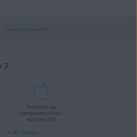
Pomoc techniczna dla firm
 ?
Produkty dla
komputerów Mac i
systemu iOS
AVG AntiVirus