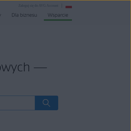
Zaloguj się do AVG Account
y
Dla biznesu
Wsparcie
mowych —