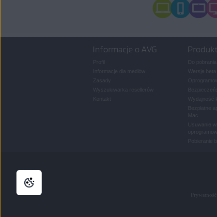
Informacje o AVG
Produk
Profil
Do pobrania
Informacje dla mediów
Wersje beta
Zasady
Oprogramow
Wyszukiwarka resellerów
Bezpieczeńs
Kontakt
Wydajność 
Bezpłatne a
Mac
Usuwanie wi
oprogramow
Pobieranie 
Prywatność