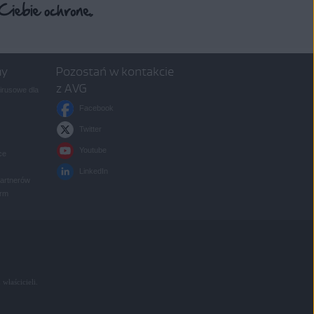
my
Pozostań w kontakcie
z AVG
rusowe dla
Facebook
Twitter
Youtube
ce
LinkedIn
partnerów
irm
 właścicieli.