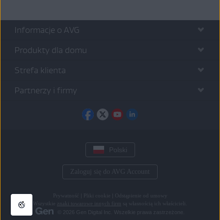
Informacje o AVG
Produkty dla domu
Strefa klienta
Partnerzy i firmy
Polski
Zaloguj się do AVG Account
Prywatność
|
Pliki cookie
|
Odstąpienie od umowy
Wszystkie
znaki towarowe innych firm
są własnością ich właścicieli.
© 2026 Gen Digital Inc. Wszelkie prawa zastrzeżone.