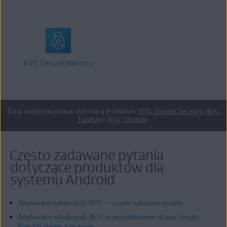
AVG Secure Identity
Tutaj znajdziesz pomoc dotyczącą produktów
AVG Internet Security
,
AVG
TuneUp
i
AVG Ultimate
.
Często zadawane pytania
dotyczące produktów dla
systemu Android
Anulowanie subskrypcji AVG — często zadawane pytania
Anulowanie subskrypcji AVG za pośrednictwem sklepu Google
Play lub sklepu App Store