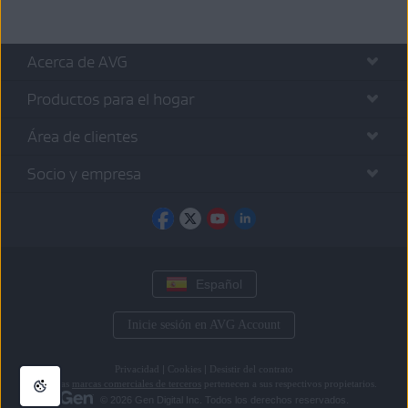
Acerca de AVG
Productos para el hogar
Área de clientes
Socio y empresa
Español
Inicie sesión en AVG Account
Privacidad
|
Cookies
|
Desistir del contrato
Todas las
marcas comerciales de terceros
pertenecen a sus respectivos propietarios.
© 2026 Gen Digital Inc. Todos los derechos reservados.