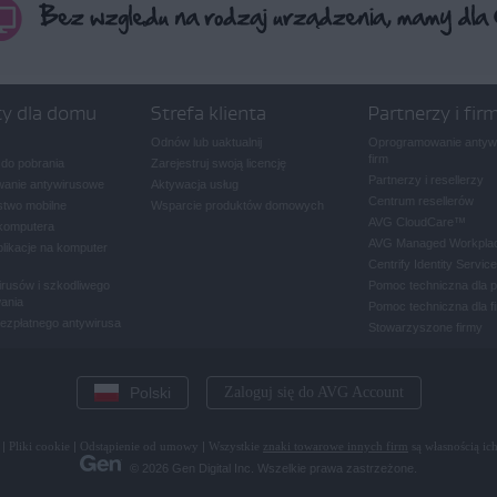
ty dla domu
Strefa klienta
Partnerzy i fir
Odnów lub uaktualnij
Oprogramowanie antywi
firm
 do pobrania
Zarejestruj swoją licencję
Partnerzy i resellerzy
anie antywirusowe
Aktywacja usług
Centrum resellerów
two mobilne
Wsparcie produktów domowych
AVG CloudCare
™
komputera
AVG Managed Workpla
plikacje na komputer
Centrify Identity Service
rusów i szkodliwego
Pomoc techniczna dla 
ania
Pomoc techniczna dla f
bezpłatnego antywirusa
Stowarzyszone firmy
Polski
Zaloguj się do AVG Account
|
Pliki cookie
|
Odstąpienie od umowy
|
Wszystkie
znaki towarowe innych firm
są własnością ich
© 2026 Gen Digital Inc. Wszelkie prawa zastrzeżone.