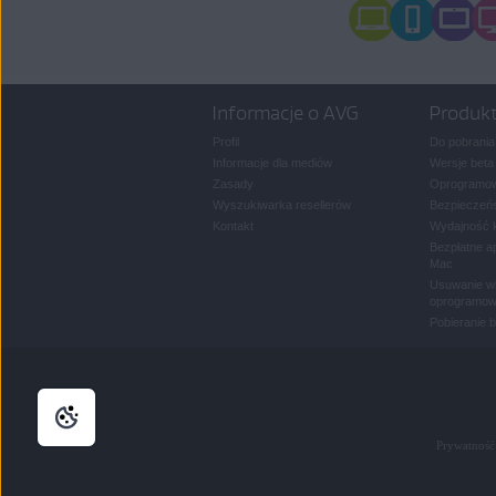
Informacje o AVG
Produk
Profil
Do pobrania
Informacje dla mediów
Wersje beta
Zasady
Oprogramow
Wyszukiwarka resellerów
Bezpieczeńs
Kontakt
Wydajność 
Bezpłatne a
Mac
Usuwanie wi
oprogramow
Pobieranie 
Prywatność