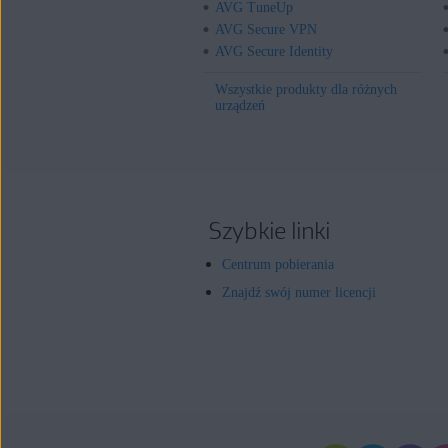
AVG TuneUp
AVG Secure VPN
AVG Secure Identity
Wszystkie produkty dla różnych
urządzeń
Szybkie linki
Centrum pobierania
Znajdź swój numer licencji