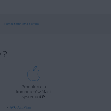
Pomoc techniczna dla firm
 ?
Produkty dla
komputerów Mac i
systemu iOS
AVG AntiVirus