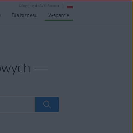
Zaloguj się do AVG Account
y
Dla biznesu
Wsparcie
mowych —