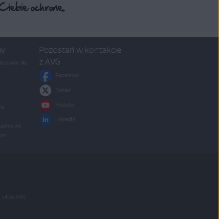
my
Pozostań w kontakcie
z AVG
rusowe dla
Facebook
Twitter
Youtube
ce
LinkedIn
partnerów
irm
 właścicieli.