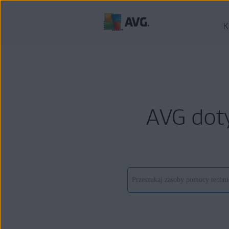
K
AVG dot