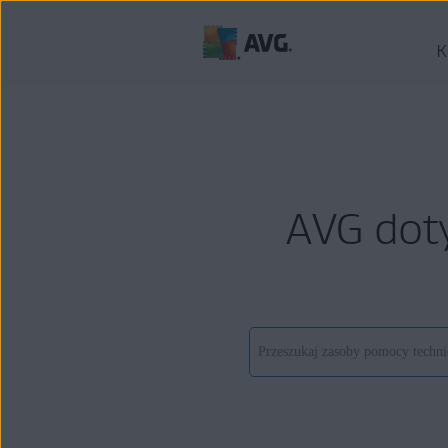
K
AVG dot