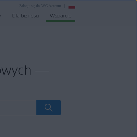
Zaloguj się do AVG Account
y
Dla biznesu
Wsparcie
mowych —