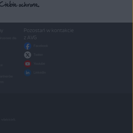
my
Pozostań w kontakcie
z AVG
rusowe dla
Facebook
Twitter
Youtube
ce
LinkedIn
partnerów
irm
 właścicieli.