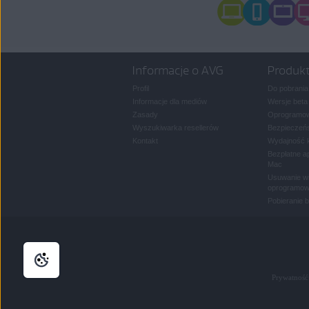
Informacje o AVG
Produk
Profil
Do pobrania
Informacje dla mediów
Wersje beta
Zasady
Oprogramow
Wyszukiwarka resellerów
Bezpieczeńs
Kontakt
Wydajność 
Bezpłatne a
Mac
Usuwanie wi
oprogramow
Pobieranie 
Prywatność