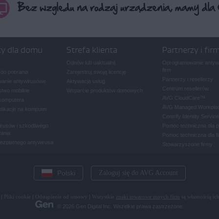
ty dla domu
Strefa klienta
Partnerzy i fir
Odnów lub uaktualnij
Oprogramowanie antywi
firm
 do pobrania
Zarejestruj swoją licencję
Partnerzy i resellerzy
anie antywirusowe
Aktywacja usług
Centrum resellerów
two mobilne
Wsparcie produktów domowych
AVG CloudCare
™
komputera
AVG Managed Workpla
plikacje na komputer
Centrify Identity Service
rusów i szkodliwego
Pomoc techniczna dla 
ania
Pomoc techniczna dla f
bezpłatnego antywirusa
Stowarzyszone firmy
Polski
Zaloguj się do AVG Account
|
Pliki cookie
|
Odstąpienie od umowy
|
Wszystkie
znaki towarowe innych firm
są własnością ich
© 2026 Gen Digital Inc. Wszelkie prawa zastrzeżone.