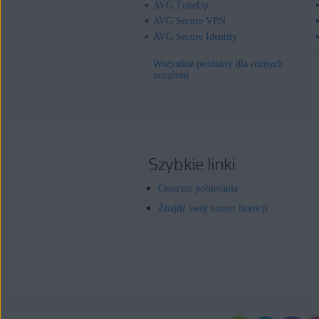
AVG TuneUp
AVG Secure VPN
AVG Secure Identity
Wszystkie produkty dla różnych
urządzeń
Szybkie linki
Centrum pobierania
Znajdź swój numer licencji