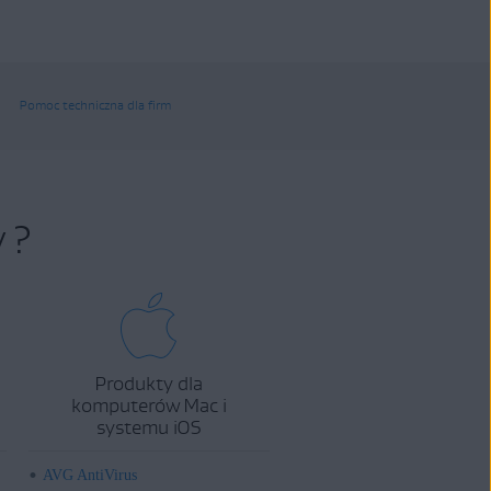
Pomoc techniczna dla firm
 ?
Produkty dla
komputerów Mac i
systemu iOS
AVG AntiVirus