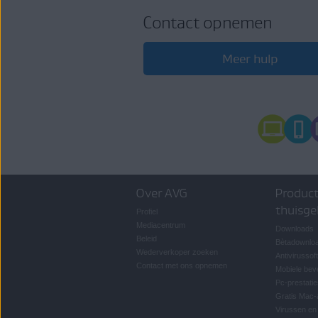
Contact opnemen
Meer hulp
Over AVG
Product
thuisge
Profiel
Mediacentrum
Downloads
Beleid
Bètadownlo
Wederverkoper zoeken
Antivirussof
Contact met ons opnemen
Mobiele beve
Pc-prestatie
Gratis Mac
Virussen en