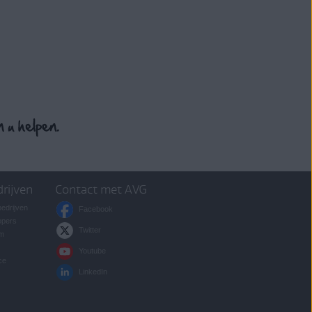
drijven
Contact met AVG
bedrijven
Facebook
opers
Twitter
um
Youtube
ce
LinkedIn