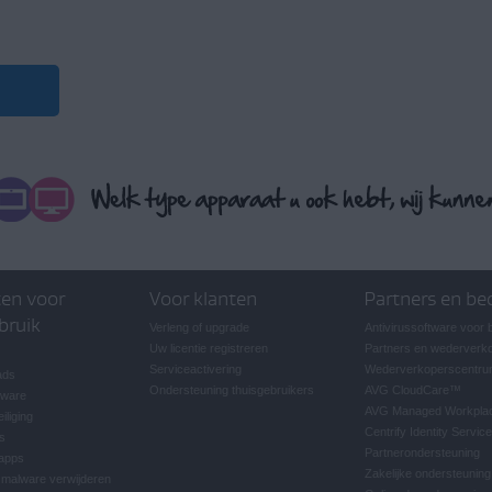
en voor
Voor klanten
Partners en be
bruik
Verleng of upgrade
Antivirussoftware voor 
Uw licentie registreren
Partners en wederverk
Serviceactivering
Wederverkoperscentr
ads
Ondersteuning thuisgebruikers
AVG CloudCare
™
tware
AVG Managed Workpla
iliging
Centrify Identity Service
s
Partnerondersteuning
-apps
Zakelijke ondersteuning
 malware verwijderen