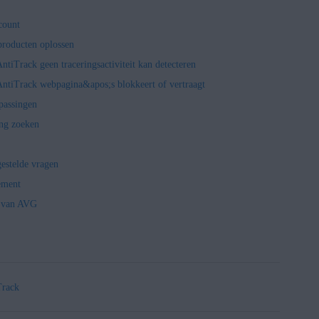
count
producten oplossen
iTrack geen traceringsactiviteit kan detecteren
ntiTrack webpagina&apos;s blokkeert of vertraagt
passingen
ng zoeken
estelde vragen
ement
g van AVG
Track