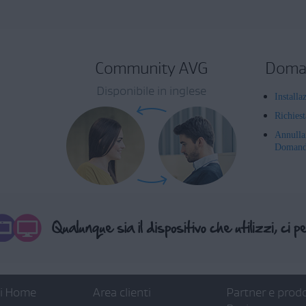
Community AVG
Doman
Disponibile in inglese
Installa
Richies
Annulla
Domande
ti Home
Area clienti
Partner e prodo