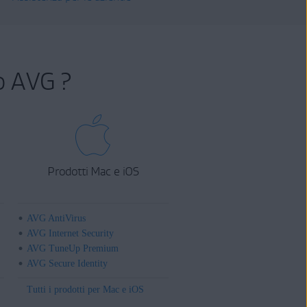
o AVG ?
Prodotti Mac e iOS
AVG AntiVirus
AVG Internet Security
AVG TuneUp Premium
AVG Secure Identity
Tutti i prodotti per Mac e iOS