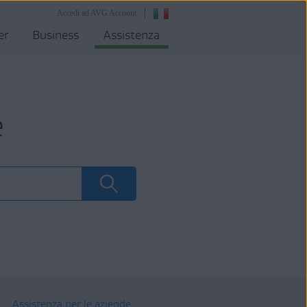
Accedi ad AVG Account
er
Business
Assistenza
e
Assistenza per le aziende