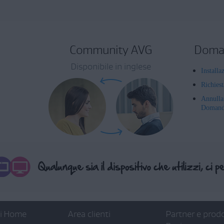
Community AVG
Doman
Disponibile in inglese
Installa
Richies
Annulla
Domande
ti Home
Area clienti
Partner e prodo