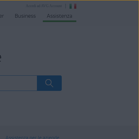
Accedi ad AVG Account
er
Business
Assistenza
e
Assistenza per le aziende