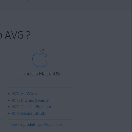
o AVG ?
Prodotti Mac e iOS
AVG AntiVirus
AVG Internet Security
AVG TuneUp Premium
AVG Secure Identity
Tutti i prodotti per Mac e iOS