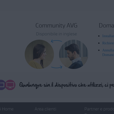
Community AVG
Doman
Disponibile in inglese
Installa
Richies
Annulla
Domande
ti Home
Area clienti
Partner e prodo