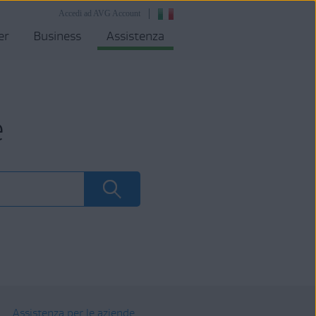
Accedi ad AVG Account
er
Business
Assistenza
e
Assistenza per le aziende