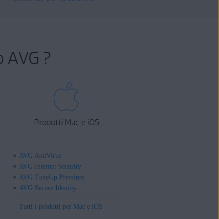
o AVG ?
Prodotti Mac e iOS
AVG AntiVirus
AVG Internet Security
AVG TuneUp Premium
AVG Secure Identity
Tutti i prodotti per Mac e iOS