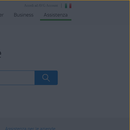
Accedi ad AVG Account
er
Business
Assistenza
e
Assistenza per le aziende