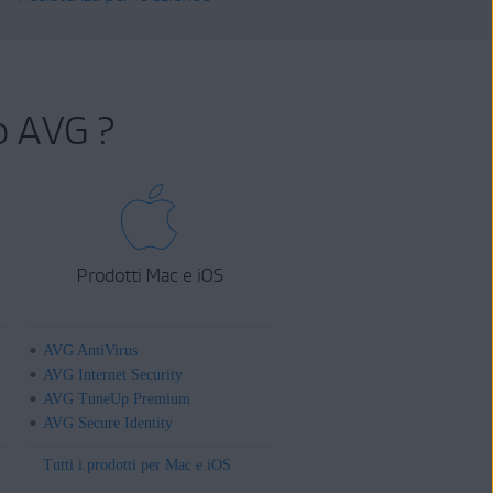
o AVG ?
Prodotti Mac e iOS
AVG AntiVirus
AVG Internet Security
AVG TuneUp Premium
AVG Secure Identity
Tutti i prodotti per Mac e iOS