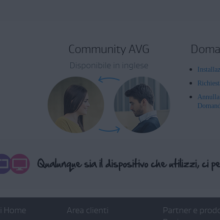
Community AVG
Doman
Disponibile in inglese
Installa
Richies
Annulla
Domande
ti Home
Area clienti
Partner e prodo