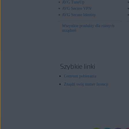
AVG TuneUp
AVG Secure VPN
AVG Secure Identity
Wszystkie produkty dla różnych
urządzeń
Szybkie linki
Centrum pobierania
Znajdź swój numer licencji