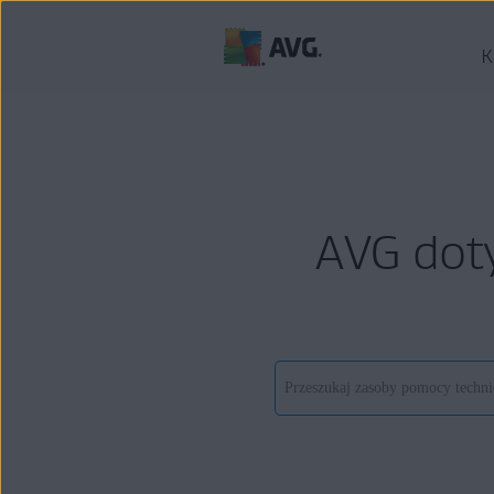
K
AVG dot