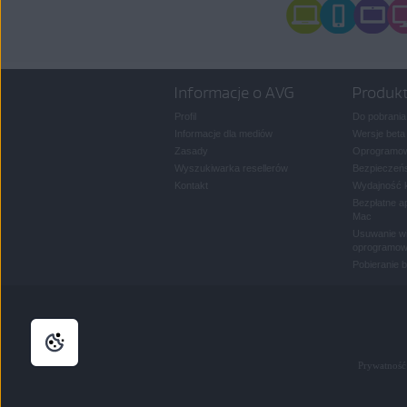
Informacje o AVG
Produk
Profil
Do pobrania
Informacje dla mediów
Wersje beta
Zasady
Oprogramow
Wyszukiwarka resellerów
Bezpieczeńs
Kontakt
Wydajność 
Bezpłatne a
Mac
Usuwanie wi
oprogramow
Pobieranie 
Prywatność