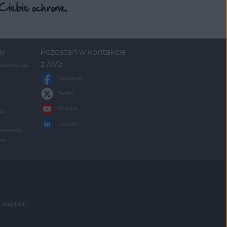
my
Pozostań w kontakcie
z AVG
rusowe dla
Facebook
Twitter
Youtube
ce
LinkedIn
partnerów
irm
 właścicieli.