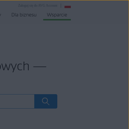
Zaloguj się do AVG Account
y
Dla biznesu
Wsparcie
mowych —