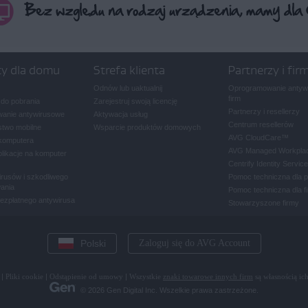
ty dla domu
Strefa klienta
Partnerzy i fir
Odnów lub uaktualnij
Oprogramowanie antywi
firm
 do pobrania
Zarejestruj swoją licencję
Partnerzy i resellerzy
anie antywirusowe
Aktywacja usług
Centrum resellerów
two mobilne
Wsparcie produktów domowych
AVG CloudCare
™
komputera
AVG Managed Workpla
plikacje na komputer
Centrify Identity Service
rusów i szkodliwego
Pomoc techniczna dla 
ania
Pomoc techniczna dla f
bezpłatnego antywirusa
Stowarzyszone firmy
Polski
Zaloguj się do AVG Account
|
Pliki cookie
|
Odstąpienie od umowy
|
Wszystkie
znaki towarowe innych firm
są własnością ich
© 2026 Gen Digital Inc. Wszelkie prawa zastrzeżone.