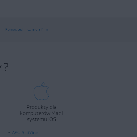
Pomoc techniczna dla firm
 ?
Produkty dla
komputerów Mac i
systemu iOS
AVG AntiVirus