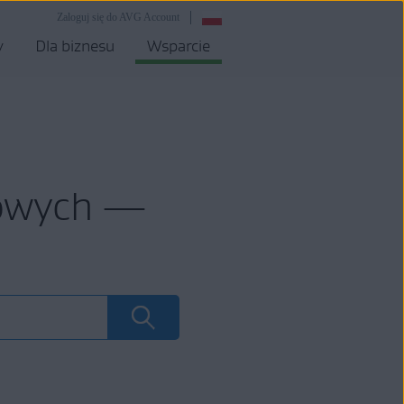
Zaloguj się do AVG Account
y
Dla biznesu
Wsparcie
mowych —