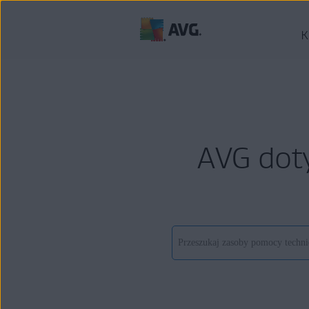
K
AVG dot