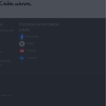
my
Pozostań w kontakcie
z AVG
rusowe dla
Facebook
Twitter
Youtube
ce
LinkedIn
partnerów
irm
 właścicieli.