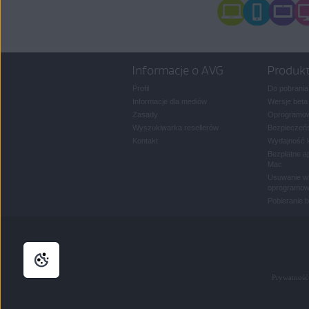
Informacje o AVG
Produk
Profil
Do pobrania
Informacje dla mediów
Wersje beta
Zasady
Oprogramow
Wyszukiwarka resellerów
Bezpieczeńs
Kontakt
Wydajność 
Bezpłatne a
Mac
Usuwanie wi
oprogramow
Pobieranie 
Prywatność