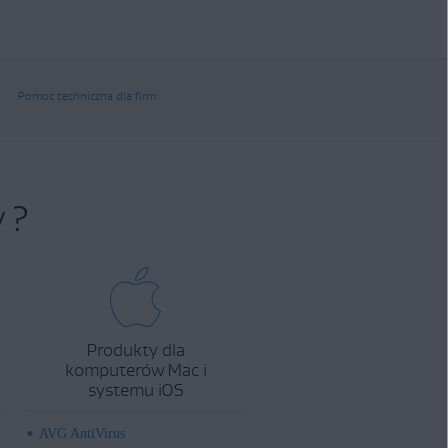
Pomoc techniczna dla firm
 ?
Produkty dla
komputerów Mac i
systemu iOS
AVG AntiVirus