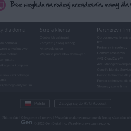
ty dla domu
Strefa klienta
Partnerzy i fir
Odnów lub uaktualnij
Oprogramowanie antywi
firm
 do pobrania
Zarejestruj swoją licencję
Partnerzy i resellerzy
anie antywirusowe
Aktywacja usług
Centrum resellerów
two mobilne
Wsparcie produktów domowych
AVG CloudCare
™
komputera
AVG Managed Workpla
plikacje na komputer
Centrify Identity Service
rusów i szkodliwego
Pomoc techniczna dla 
ania
Pomoc techniczna dla f
bezpłatnego antywirusa
Stowarzyszone firmy
Polski
Zaloguj się do AVG Account
|
Pliki cookie
|
Odstąpienie od umowy
|
Wszystkie
znaki towarowe innych firm
są własnością ich
© 2026 Gen Digital Inc. Wszelkie prawa zastrzeżone.