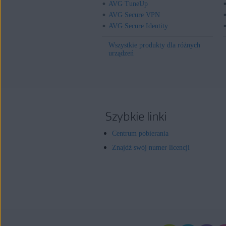
AVG TuneUp
AVG Secure VPN
AVG Secure Identity
Wszystkie produkty dla różnych
urządzeń
Szybkie linki
Centrum pobierania
Znajdź swój numer licencji