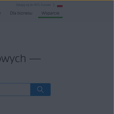
Zaloguj się do AVG Account
y
Dla biznesu
Wsparcie
mowych —