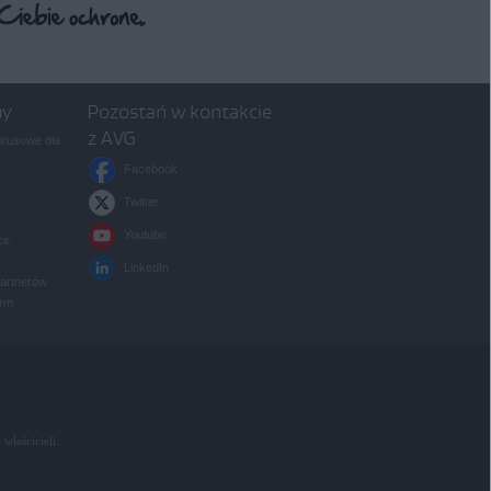
my
Pozostań w kontakcie
z AVG
rusowe dla
Facebook
Twitter
Youtube
ce
LinkedIn
partnerów
irm
 właścicieli.