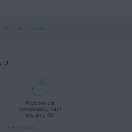
Pomoc techniczna dla firm
 ?
Produkty dla
komputerów Mac i
systemu iOS
AVG AntiVirus