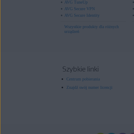
AVG TuneUp
AVG Secure VPN
AVG Secure Identity
Wszystkie produkty dla różnych
urządzeń
Szybkie linki
Centrum pobierania
Znajdź swój numer licencji