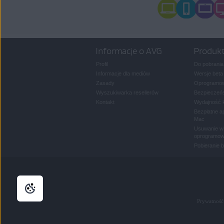
Informacje o AVG
Produk
Profil
Do pobrania
Informacje dla mediów
Wersje beta
Zasady
Oprogramow
Wyszukiwarka resellerów
Bezpieczeńs
Kontakt
Wydajność 
Bezpłatne a
Mac
Usuwanie wi
oprogramow
Pobieranie 
Prywatność