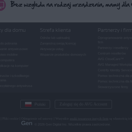
ty dla domu
Strefa klienta
Partnerzy i fir
Odnów lub uaktualnij
Oprogramowanie antywi
firm
 do pobrania
Zarejestruj swoją licencję
Partnerzy i resellerzy
anie antywirusowe
Aktywacja usług
Centrum resellerów
two mobilne
Wsparcie produktów domowych
AVG CloudCare
™
komputera
AVG Managed Workpla
plikacje na komputer
Centrify Identity Service
rusów i szkodliwego
Pomoc techniczna dla 
ania
Pomoc techniczna dla f
bezpłatnego antywirusa
Stowarzyszone firmy
Polski
Zaloguj się do AVG Account
|
Pliki cookie
|
Odstąpienie od umowy
|
Wszystkie
znaki towarowe innych firm
są własnością ich
© 2026 Gen Digital Inc. Wszelkie prawa zastrzeżone.