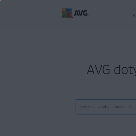
K
AVG dot