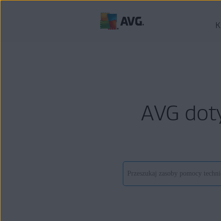
K
AVG dot