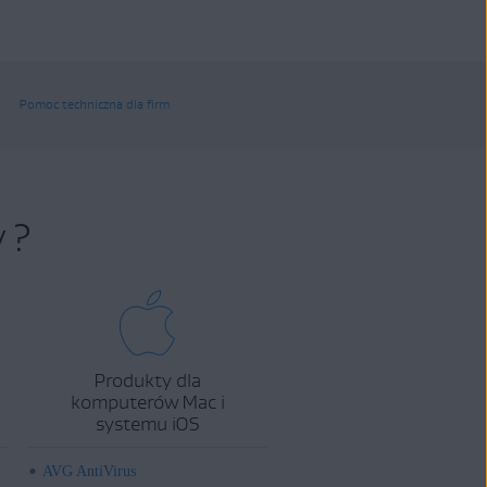
Pomoc techniczna dla firm
 ?
Produkty dla
komputerów Mac i
systemu iOS
AVG AntiVirus