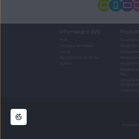
Informacje o AVG
Produk
Profil
Do pobrania
Informacje dla mediów
Wersje beta
Zasady
Oprogramow
Wyszukiwarka resellerów
Bezpieczeńs
Kontakt
Wydajność 
Bezpłatne a
Mac
Usuwanie wi
oprogramow
Pobieranie 
Prywatność