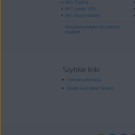
AVG TuneUp
AVG Secure VPN
AVG Secure Identity
Wszystkie produkty dla różnych
urządzeń
Szybkie linki
Centrum pobierania
Znajdź swój numer licencji