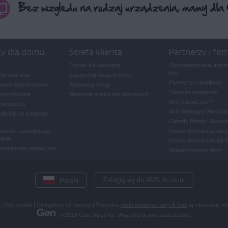
ty dla domu
Strefa klienta
Partnerzy i fir
Odnów lub uaktualnij
Oprogramowanie antywi
firm
 do pobrania
Zarejestruj swoją licencję
Partnerzy i resellerzy
anie antywirusowe
Aktywacja usług
Centrum resellerów
two mobilne
Wsparcie produktów domowych
AVG CloudCare
™
komputera
AVG Managed Workpla
plikacje na komputer
Centrify Identity Service
rusów i szkodliwego
Pomoc techniczna dla 
ania
Pomoc techniczna dla f
bezpłatnego antywirusa
Stowarzyszone firmy
Polski
Zaloguj się do AVG Account
|
Pliki cookie
|
Odstąpienie od umowy
|
Wszystkie
znaki towarowe innych firm
są własnością ich
© 2026 Gen Digital Inc. Wszelkie prawa zastrzeżone.