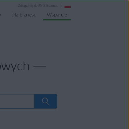
Zaloguj się do AVG Account
y
Dla biznesu
Wsparcie
mowych —