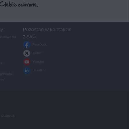
my
Pozostań w kontakcie
z AVG
rusowe dla
Facebook
Twitter
Youtube
ce
LinkedIn
partnerów
irm
 właścicieli.