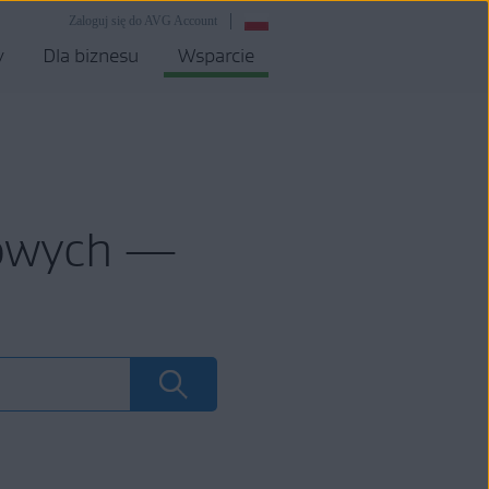
Zaloguj się do AVG Account
y
Dla biznesu
Wsparcie
mowych —