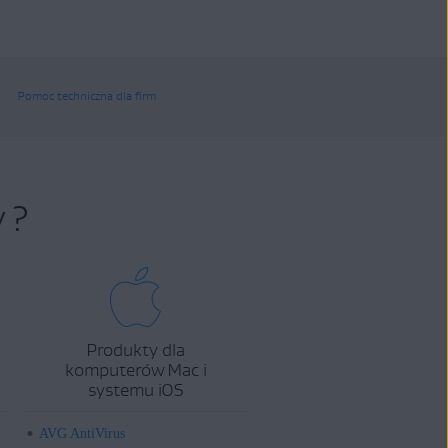
Pomoc techniczna dla firm
 ?
Produkty dla
komputerów Mac i
systemu iOS
AVG AntiVirus