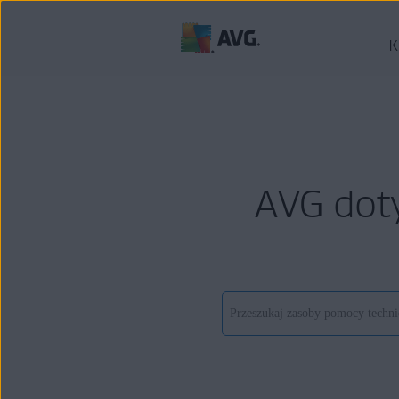
K
AVG dot