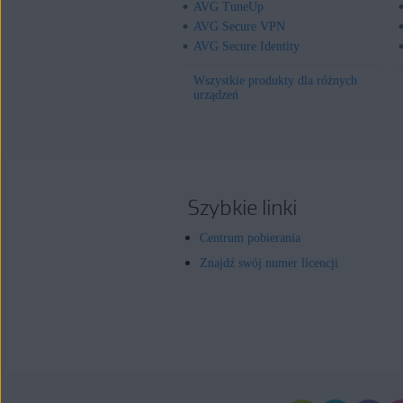
AVG TuneUp
AVG Secure VPN
AVG Secure Identity
Wszystkie produkty dla różnych
urządzeń
Szybkie linki
Centrum pobierania
Znajdź swój numer licencji