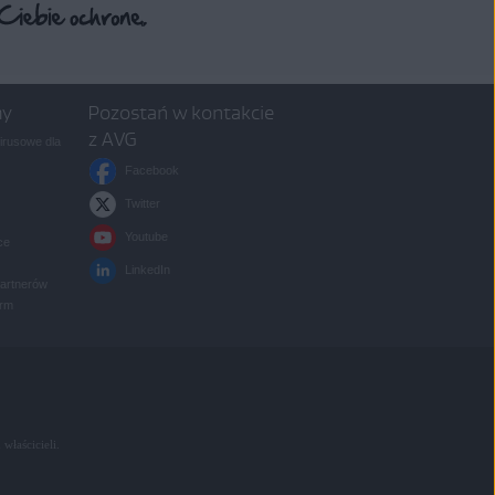
my
Pozostań w kontakcie
z AVG
rusowe dla
Facebook
Twitter
Youtube
ce
LinkedIn
partnerów
irm
 właścicieli.