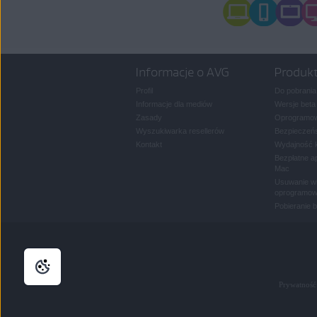
Informacje o AVG
Produk
Profil
Do pobrania
Informacje dla mediów
Wersje beta
Zasady
Oprogramow
Wyszukiwarka resellerów
Bezpieczeńs
Kontakt
Wydajność 
Bezpłatne a
Mac
Usuwanie wi
oprogramow
Pobieranie 
Prywatność