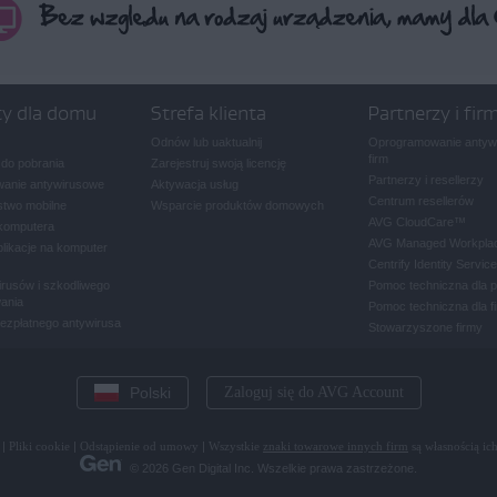
ty dla domu
Strefa klienta
Partnerzy i fir
Odnów lub uaktualnij
Oprogramowanie antywi
firm
 do pobrania
Zarejestruj swoją licencję
Partnerzy i resellerzy
anie antywirusowe
Aktywacja usług
Centrum resellerów
two mobilne
Wsparcie produktów domowych
AVG CloudCare
™
komputera
AVG Managed Workpla
plikacje na komputer
Centrify Identity Service
rusów i szkodliwego
Pomoc techniczna dla 
ania
Pomoc techniczna dla f
bezpłatnego antywirusa
Stowarzyszone firmy
Polski
Zaloguj się do AVG Account
|
Pliki cookie
|
Odstąpienie od umowy
|
Wszystkie
znaki towarowe innych firm
są własnością ich
© 2026 Gen Digital Inc. Wszelkie prawa zastrzeżone.