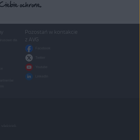
my
Pozostań w kontakcie
z AVG
rusowe dla
Facebook
Twitter
Youtube
ce
LinkedIn
partnerów
irm
 właścicieli.