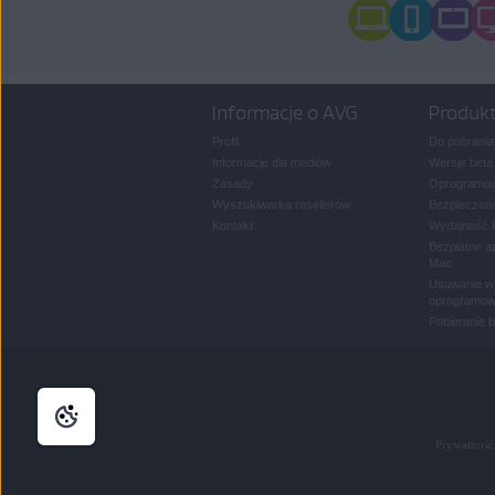
Informacje o AVG
Produk
Profil
Do pobrania
Informacje dla mediów
Wersje beta
Zasady
Oprogramow
Wyszukiwarka resellerów
Bezpieczeńs
Kontakt
Wydajność 
Bezpłatne a
Mac
Usuwanie wi
oprogramow
Pobieranie 
Prywatność