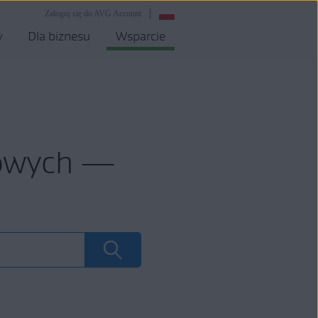
Zaloguj się do AVG Account
y
Dla biznesu
Wsparcie
mowych —