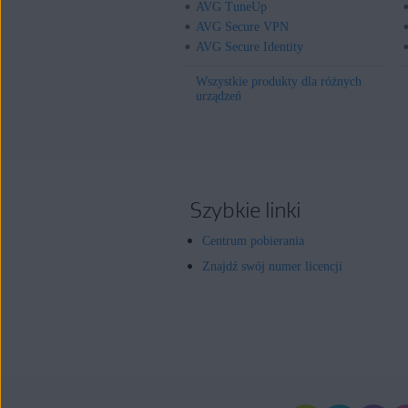
AVG TuneUp
AVG Secure VPN
AVG Secure Identity
Wszystkie produkty dla różnych
urządzeń
Szybkie linki
Centrum pobierania
Znajdź swój numer licencji