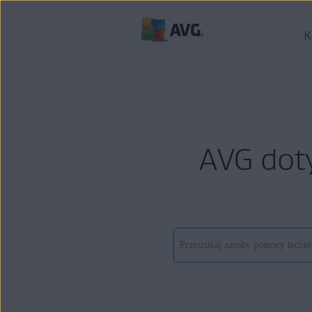
K
AVG dot