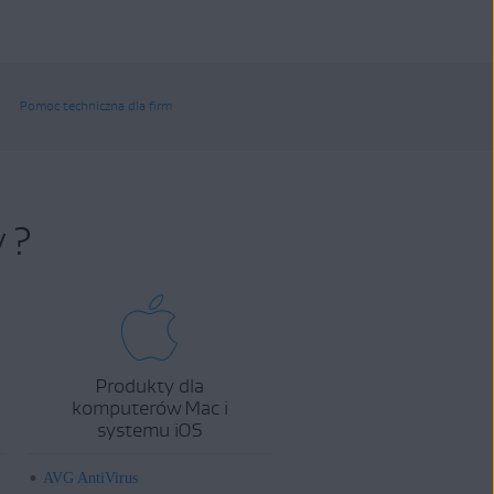
Pomoc techniczna dla firm
 ?
Produkty dla
komputerów Mac i
systemu iOS
AVG AntiVirus