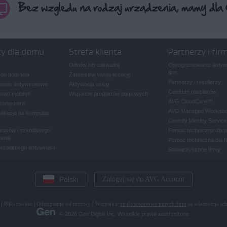
ty dla domu
Strefa klienta
Partnerzy i fir
Odnów lub uaktualnij
Oprogramowanie antywi
firm
 do pobrania
Zarejestruj swoją licencję
Partnerzy i resellerzy
anie antywirusowe
Aktywacja usług
Centrum resellerów
two mobilne
Wsparcie produktów domowych
AVG CloudCare
™
komputera
AVG Managed Workpla
plikacje na komputer
Centrify Identity Service
rusów i szkodliwego
Pomoc techniczna dla 
ania
Pomoc techniczna dla f
bezpłatnego antywirusa
Stowarzyszone firmy
Polski
Zaloguj się do AVG Account
|
Pliki cookie
|
Odstąpienie od umowy
|
Wszystkie
znaki towarowe innych firm
są własnością ich
© 2026 Gen Digital Inc. Wszelkie prawa zastrzeżone.