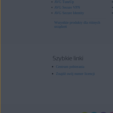
AVG TuneUp
AVG Secure VPN
AVG Secure Identity
Wszystkie produkty dla różnych
urządzeń
Szybkie linki
Centrum pobierania
Znajdź swój numer licencji