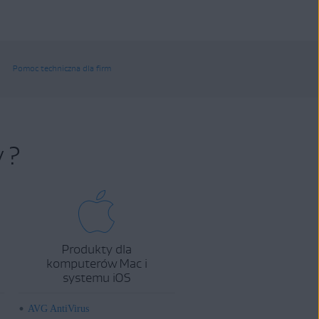
Pomoc techniczna dla firm
 ?
Produkty dla
komputerów Mac i
systemu iOS
AVG AntiVirus