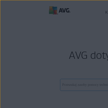
K
AVG dot