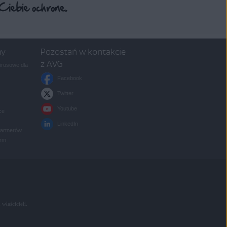
my
Pozostań w kontakcie
z AVG
rusowe dla
Facebook
Twitter
Youtube
ce
LinkedIn
partnerów
irm
 właścicieli.