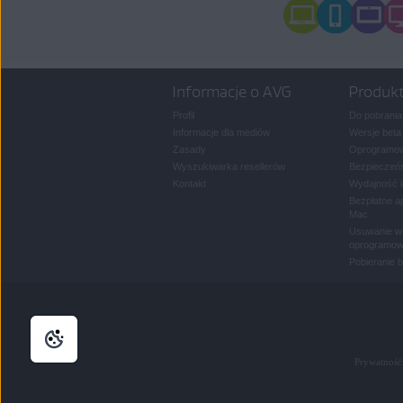
Informacje o AVG
Produk
Profil
Do pobrania
Informacje dla mediów
Wersje beta
Zasady
Oprogramow
Wyszukiwarka resellerów
Bezpieczeńs
Kontakt
Wydajność 
Bezpłatne a
Mac
Usuwanie wi
oprogramow
Pobieranie 
Prywatność