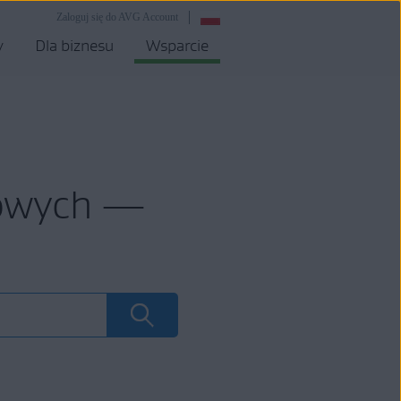
Zaloguj się do AVG Account
y
Dla biznesu
Wsparcie
mowych —