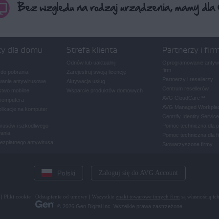
ty dla domu
Strefa klienta
Partnerzy i fir
Odnów lub uaktualnij
Oprogramowanie antywi
firm
 do pobrania
Zarejestruj swoją licencję
Partnerzy i resellerzy
anie antywirusowe
Aktywacja usług
Centrum resellerów
two mobilne
Wsparcie produktów domowych
AVG CloudCare
™
komputera
AVG Managed Workpla
plikacje na komputer
Centrify Identity Service
rusów i szkodliwego
Pomoc techniczna dla 
ania
Pomoc techniczna dla f
bezpłatnego antywirusa
Stowarzyszone firmy
Polski
Zaloguj się do AVG Account
|
Pliki cookie
|
Odstąpienie od umowy
|
Wszystkie
znaki towarowe innych firm
są własnością ich
© 2026 Gen Digital Inc. Wszelkie prawa zastrzeżone.