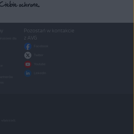
my
Pozostań w kontakcie
z AVG
rusowe dla
Facebook
Twitter
Youtube
ce
LinkedIn
partnerów
irm
 właścicieli.