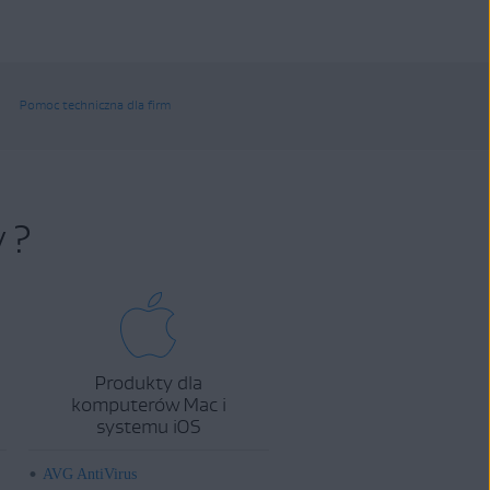
Pomoc techniczna dla firm
 ?
Produkty dla
komputerów Mac i
systemu iOS
AVG AntiVirus