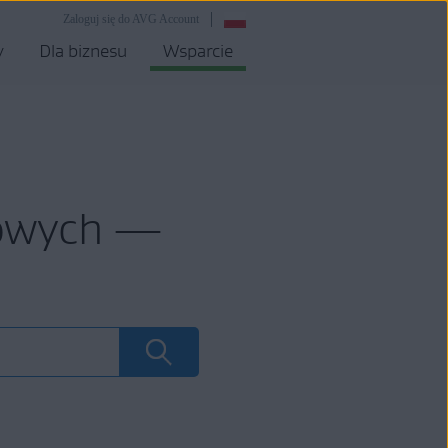
Zaloguj się do AVG Account
y
Dla biznesu
Wsparcie
mowych —