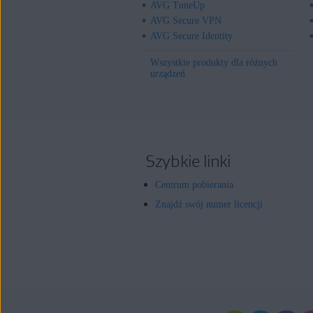
AVG TuneUp
AVG Secure VPN
AVG Secure Identity
Wszystkie produkty dla różnych
urządzeń
Szybkie linki
Centrum pobierania
Znajdź swój numer licencji