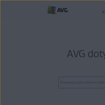
K
AVG dot