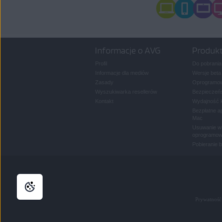
Informacje o AVG
Produk
Profil
Do pobrania
Informacje dla mediów
Wersje beta
Zasady
Oprogramow
Wyszukiwarka resellerów
Bezpieczeńs
Kontakt
Wydajność 
Bezpłatne a
Mac
Usuwanie wi
oprogramow
Pobieranie 
Prywatność