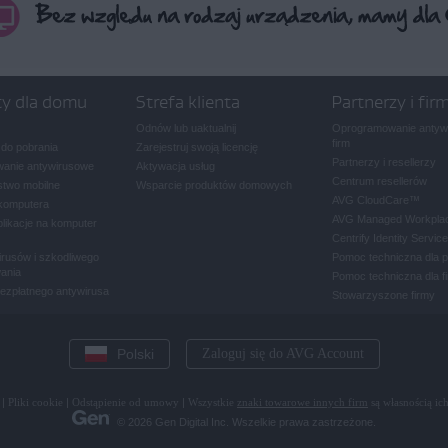
ty dla domu
Strefa klienta
Partnerzy i fir
Odnów lub uaktualnij
Oprogramowanie antywi
firm
 do pobrania
Zarejestruj swoją licencję
Partnerzy i resellerzy
anie antywirusowe
Aktywacja usług
Centrum resellerów
two mobilne
Wsparcie produktów domowych
AVG CloudCare
™
komputera
AVG Managed Workpla
plikacje na komputer
Centrify Identity Service
rusów i szkodliwego
Pomoc techniczna dla 
ania
Pomoc techniczna dla f
bezpłatnego antywirusa
Stowarzyszone firmy
Polski
Zaloguj się do AVG Account
|
Pliki cookie
|
Odstąpienie od umowy
|
Wszystkie
znaki towarowe innych firm
są własnością ich
© 2026 Gen Digital Inc. Wszelkie prawa zastrzeżone.