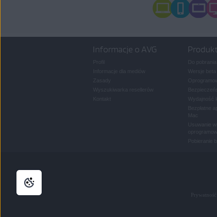
Informacje o AVG
Produk
Profil
Do pobrania
Informacje dla mediów
Wersje beta
Zasady
Oprogramow
Wyszukiwarka resellerów
Bezpieczeńs
Kontakt
Wydajność 
Bezpłatne a
Mac
Usuwanie wi
oprogramow
Pobieranie 
Prywatność