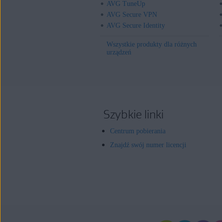
AVG TuneUp
AVG Secure VPN
AVG Secure Identity
Wszystkie produkty dla różnych
urządzeń
Szybkie linki
Centrum pobierania
Znajdź swój numer licencji