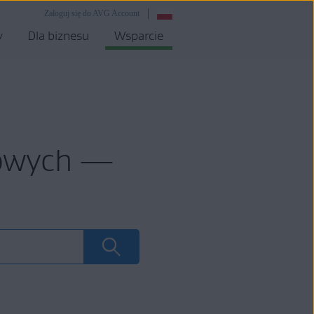
Zaloguj się do AVG Account
y
Dla biznesu
Wsparcie
mowych —