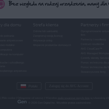
ty dla domu
Strefa klienta
Partnerzy i fir
Odnów lub uaktualnij
Oprogramowanie antywi
firm
 do pobrania
Zarejestruj swoją licencję
Partnerzy i resellerzy
anie antywirusowe
Aktywacja usług
Centrum resellerów
two mobilne
Wsparcie produktów domowych
AVG CloudCare
™
komputera
AVG Managed Workpla
plikacje na komputer
Centrify Identity Service
rusów i szkodliwego
Pomoc techniczna dla 
ania
Pomoc techniczna dla f
bezpłatnego antywirusa
Stowarzyszone firmy
Polski
Zaloguj się do AVG Account
|
Pliki cookie
|
Odstąpienie od umowy
|
Wszystkie
znaki towarowe innych firm
są własnością ich
© 2026 Gen Digital Inc. Wszelkie prawa zastrzeżone.