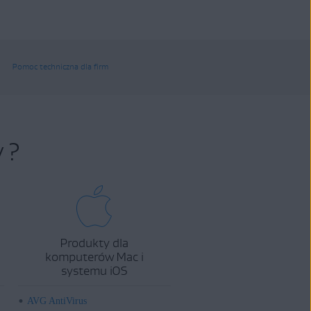
Pomoc techniczna dla firm
 ?
Produkty dla
komputerów Mac i
systemu iOS
AVG AntiVirus