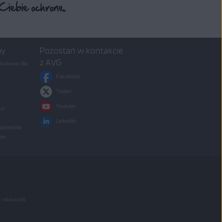
my
Pozostań w kontakcie
z AVG
rusowe dla
Facebook
Twitter
Youtube
ce
LinkedIn
partnerów
irm
 właścicieli.