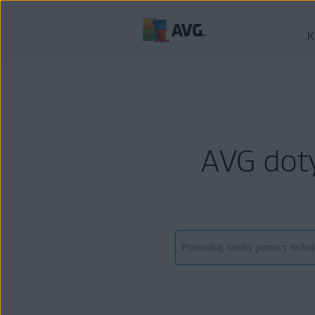
K
AVG dot