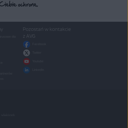
my
Pozostań w kontakcie
z AVG
rusowe dla
Facebook
Twitter
Youtube
ce
LinkedIn
partnerów
irm
 właścicieli.