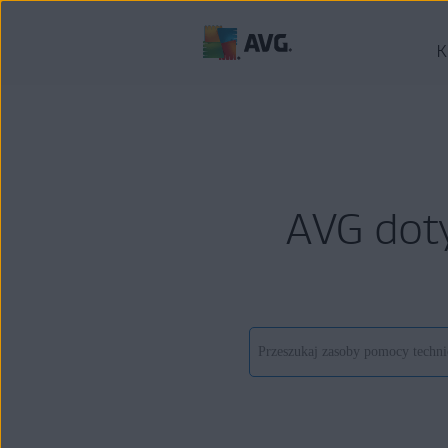
K
AVG dot