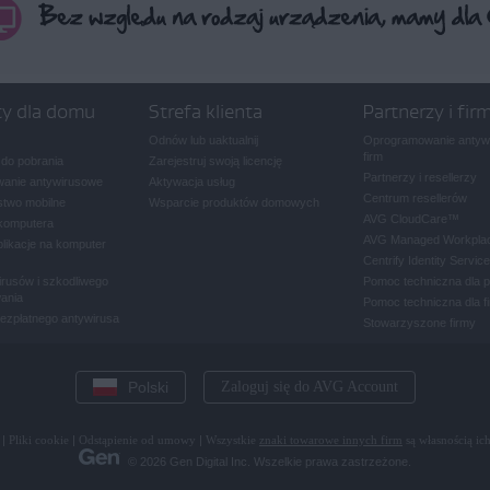
ty dla domu
Strefa klienta
Partnerzy i fir
Odnów lub uaktualnij
Oprogramowanie antywi
firm
 do pobrania
Zarejestruj swoją licencję
Partnerzy i resellerzy
anie antywirusowe
Aktywacja usług
Centrum resellerów
two mobilne
Wsparcie produktów domowych
AVG CloudCare
™
komputera
AVG Managed Workpla
plikacje na komputer
Centrify Identity Service
rusów i szkodliwego
Pomoc techniczna dla 
ania
Pomoc techniczna dla f
bezpłatnego antywirusa
Stowarzyszone firmy
Polski
Zaloguj się do AVG Account
|
Pliki cookie
|
Odstąpienie od umowy
|
Wszystkie
znaki towarowe innych firm
są własnością ich
© 2026 Gen Digital Inc. Wszelkie prawa zastrzeżone.