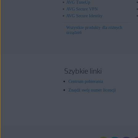
AVG TuneUp
AVG Secure VPN
AVG Secure Identity
Wszystkie produkty dla różnych
urządzeń
Szybkie linki
Centrum pobierania
Znajdź swój numer licencji