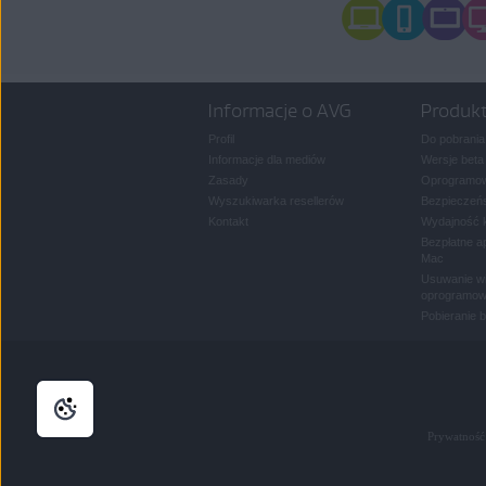
Informacje o AVG
Produk
Profil
Do pobrania
Informacje dla mediów
Wersje beta
Zasady
Oprogramow
Wyszukiwarka resellerów
Bezpieczeńs
Kontakt
Wydajność 
Bezpłatne a
Mac
Usuwanie wi
oprogramow
Pobieranie 
Prywatność