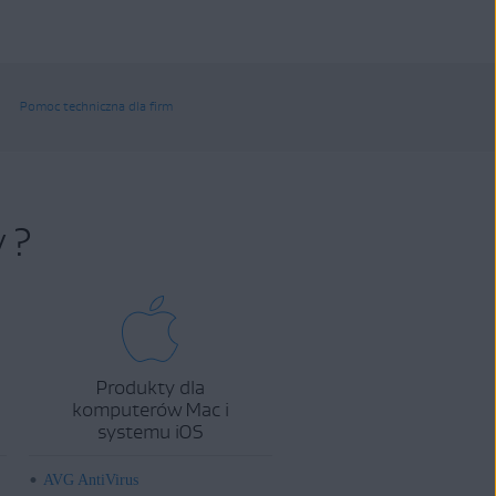
Pomoc techniczna dla firm
 ?
Produkty dla
komputerów Mac i
systemu iOS
AVG AntiVirus