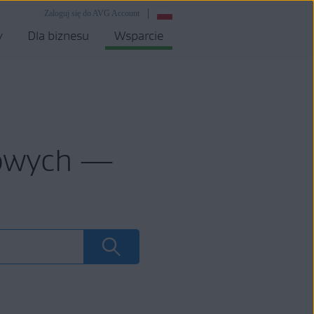
Zaloguj się do AVG Account
y
Dla biznesu
Wsparcie
mowych —