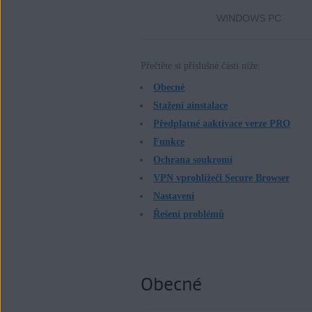
AVG Secure Browser
WINDOWS PC
Operační systémy:
Windows, macOS a Android
Přečtěte si příslušné části níže:
Obecné
Stažení ainstalace
Předplatné aaktivace verze PRO
Funkce
Ochrana soukromí
VPN vprohlížeči Secure Browser
Nastavení
Řešení problémů
Obecné