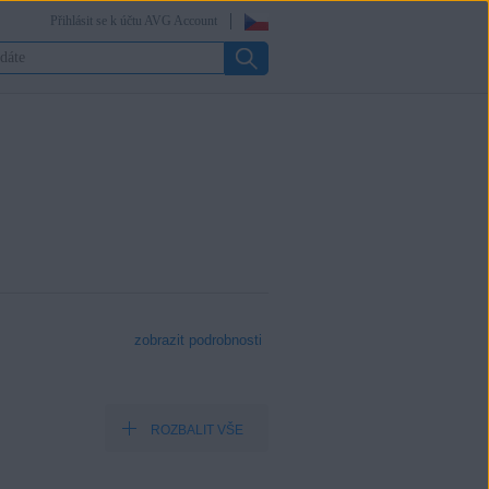
Přihlásit se k účtu AVG Account
zobrazit podrobnosti
ROZBALIT VŠE