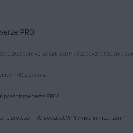
plikace AVG
e vnásledujícím článku:
cure Browser
 verze PRO
latné zkušební verze aplikace PRO zadávat platební údaj
í bezplatné zkušební období aplikace AVG Secure Browser PRO, je třeba zadat 
verze PRO aktivovat?
 funkce používat, je třeba zkušební období zrušit ještě před jeho koncem. Poku
 naúčtujeme předplatné za následující období.
e vnásledujícím článku:
é předplatné verze PRO?
er PRO
ure Browser PRO používat VPN vmobilním zařízení?
u AVG
.