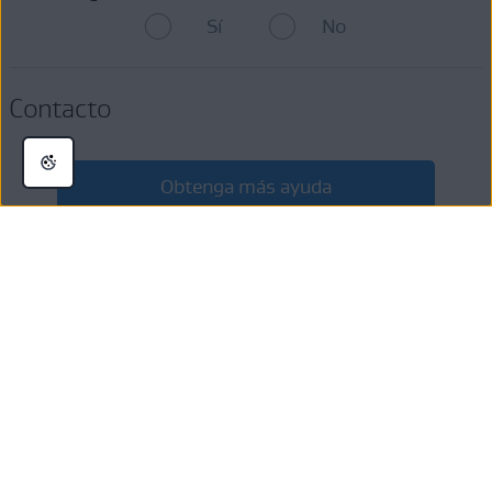
Sí
No
Contacto
Obtenga más ayuda
Acerca de AVG