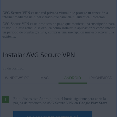
AVG Secure VPN
es una red privada virtual que protege tu conexión a
Productos:
internet mediante un túnel cifrado que camufla tu auténtica ubicación.
AVG Secure VPN es un producto de pago que requiere una suscripción para
AVG Secure VPN
tu uso. En este artículo se explica cómo instalar la aplicación y cómo iniciar
un periodo de prueba gratuita, comprar una suscripción nueva o activar una
Sistemas operativos:
existente.
Windows, macOS, Android, iOS
Instalar AVG Secure VPN
Su dispositivo:
WINDOWS PC
MAC
ANDROID
IPHONE/IPAD
En tu dispositivo Android, toca el botón siguiente para abrir la
página de producto de AVG Secure VPN en
Google Play Store
.