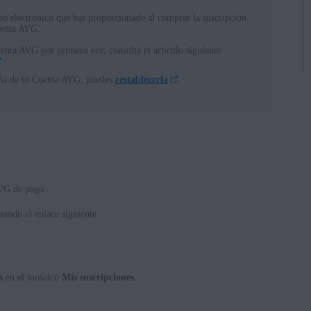
eo electrónico que has proporcionado al comprar la suscripción
Cuenta AVG.
ibles
uenta AVG por primera vez, consulta el artículo siguiente:
.
seña de tu Cuenta AVG, puedes
restablecerla
.
AVG de pago:
zando el enlace siguiente:
s
en el mosaico
Mis suscripciones
.