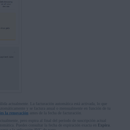
álida actualmente. La facturación automática está activada, lo que
 automáticamente y se factura anual o mensualmente en función de tu
les la renovación
antes de la fecha de facturación.
actualmente, pero expira al final del período de suscripción actual
tomática. Puedes consultar la fecha de expiración exacta en
Expira
.
 acceso a la aplicación AVG de pago.