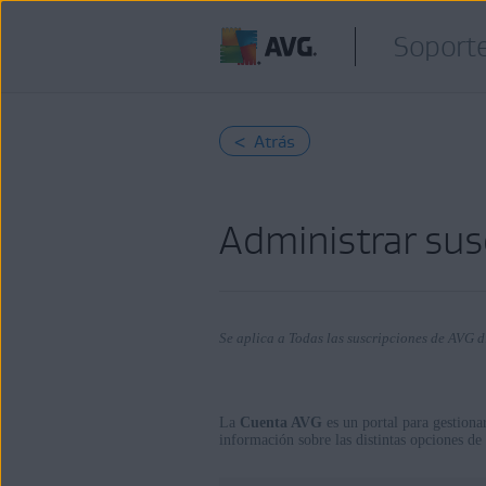
Soporte
< Atrás
Administrar sus
Se aplica a Todas las suscripciones de AVG 
La
Cuenta AVG
es un portal para gestiona
Productos:
información sobre las distintas opciones de
Todas las suscripciones de AVG disp