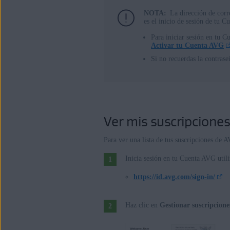
NOTA:
La dirección de corr
Sistemas operativos:
es el inicio de sesión de tu 
Todos los sistemas operativos compat
Para iniciar sesión en tu C
Activar tu Cuenta AVG
Si no recuerdas la contra
Ver mis suscripciones
Para ver una lista de tus suscripciones de 
Inicia sesión en tu Cuenta AVG utili
https://id.avg.com/sign-in/
Haz clic en
Gestionar suscripcione