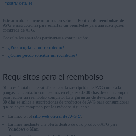
mostrar detalles
Este artículo contiene información sobre la
Política de reembolsos de
AVG
e instrucciones para
solicitar un reembolso
para una suscripción
comprada de AVG.
Productos:
Consulte los apartados pertinentes a continuación:
Todos los productos y servicios de AVG
¿Puedo optar a un reembolso?
Sistemas operativos:
¿Cómo puedo solicitar un reembolso?
Todas las plataformas admitidas
Requisitos para el reembolso
Si no está totalmente satisfecho con la suscripción de AVG comprada,
póngase en contacto con nosotros en el plazo de
30 días
desde la compra
para recibir un reembolso completo. Esta
garantía de devolución de
30 días
se aplica a suscripciones de productos de AVG para consumidores
que se hayan comprado por los métodos siguientes:
En línea en el
sitio web oficial de AVG
.
En línea mediante una oferta dentro de otro producto AVG para
Windows
o
Mac
.