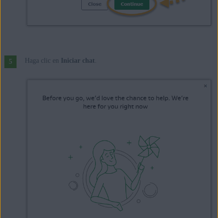
Haga clic en
Iniciar chat
.