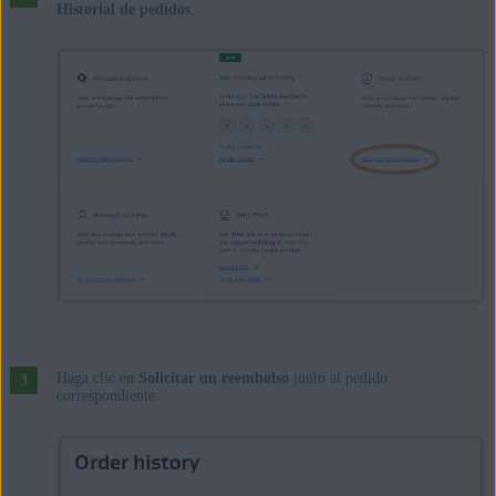
Historial de pedidos
.
Haga clic en
Solicitar un reembolso
junto al pedido
correspondiente.