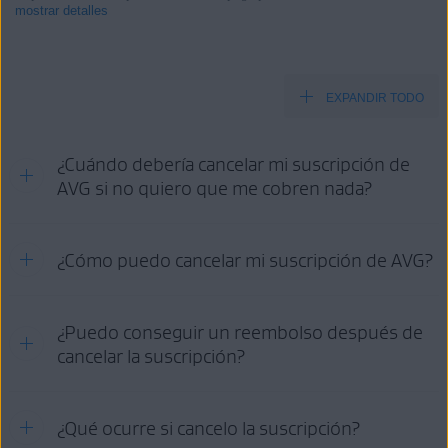
mostrar detalles
EXPANDIR TODO
Productos:
Todos los productos AVG de pago para consumidores
¿Cuándo debería cancelar mi suscripción de
Sistemas operativos:
AVG si no quiero que me cobren nada?
Todos los sistemas operativos compatibles
Consulte la información en la pestaña pertinente según el método
¿Cómo puedo cancelar mi suscripción de AVG?
de compra:
AVG
GOOGLE PLAY
APP STORE
STORE
Opciones de cancelación:
¿Puedo conseguir un reembolso después de
cancelar la suscripción?
CUENTA
SOPORTE
GOOGLE
APP
AVG
DE AVG
PLAY
STORE
Para obtener información detallada sobre los requisitos para el
¿Qué ocurre si cancelo la suscripción?
reembolso, la política de reembolso de AVG y cómo solicitar un