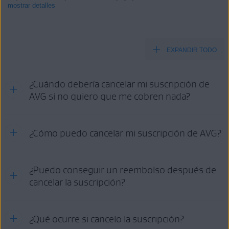
mostrar detalles
EXPANDIR TODO
Productos:
Todos los productos AVG de pago para consumidores
¿Cuándo debería cancelar mi suscripción de
Sistemas operativos:
AVG si no quiero que me cobren nada?
Todos los sistemas operativos compatibles
Consulte la información en la pestaña pertinente según el método
¿Cómo puedo cancelar mi suscripción de AVG?
de compra:
AVG
GOOGLE PLAY
APP STORE
STORE
Opciones de cancelación:
¿Puedo conseguir un reembolso después de
cancelar la suscripción?
CUENTA
SOPORTE
GOOGLE
APP
AVG
DE AVG
PLAY
STORE
Para obtener información detallada sobre los requisitos para el
¿Qué ocurre si cancelo la suscripción?
reembolso, la política de reembolso de AVG y cómo solicitar un