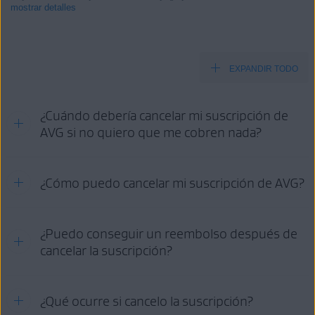
mostrar detalles
EXPANDIR TODO
Productos:
Todos los productos AVG de pago para consumidores
¿Cuándo debería cancelar mi suscripción de
Sistemas operativos:
AVG si no quiero que me cobren nada?
Todos los sistemas operativos compatibles
Consulte la información en la pestaña pertinente según el método
¿Cómo puedo cancelar mi suscripción de AVG?
de compra:
AVG
GOOGLE PLAY
APP STORE
STORE
Opciones de cancelación:
¿Puedo conseguir un reembolso después de
cancelar la suscripción?
CUENTA
SOPORTE
GOOGLE
APP
AVG
DE AVG
PLAY
STORE
Para obtener información detallada sobre los requisitos para el
¿Qué ocurre si cancelo la suscripción?
reembolso, la política de reembolso de AVG y cómo solicitar un