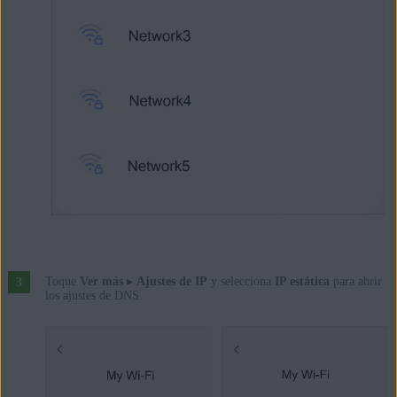
Toque
Ver más
▸
Ajustes de IP
y selecciona
IP estática
para abrir
los ajustes de DNS.