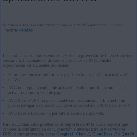
Se aplica a Todos los productos de software de AVG para consumidores
mostrar detalles
Los problemas con los servidores DNS de tu proveedor de Internet pueden
Productos:
afectar a la funcionalidad de ciertos productos de AVG. Puedes
experimentar los siguientes problemas:
Todos los productos de software de AVG para consumidores
Se produce un error de forma repetida en la instalación o actualización
de AVG.
Sistemas operativos:
AVG no acepta tu código de activación válido, por lo que no puedes
activar una suscripción de pago.
Todas las plataformas admitidas
AVG Secure VPN no puede establecer una conexión a Internet o no
puedes navegar en Internet cuando estás conectado a AVG Secure VPN.
AVG Secure Browser no permite el acceso a sitios web.
Para solucionar estos problemas, el
Soporte de AVG
puede requerir que
cambies la configuración de tu conexión a internet para usar servidores
DNS de otro proveedor, como
Google
,
Cisco
,
Cloudflare
o
Quad9