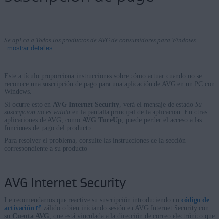
Se aplica a Todos los productos de AVG de consumidores para Windows
mostrar detalles
Este artículo proporciona instrucciones sobre cómo actuar cuando no se
reconoce una suscripción de pago para una aplicación de AVG en un PC con
Windows.
Productos:
Si ocurre esto en
AVG Internet Security
, verá el mensaje de estado
Su
Todos los productos de AVG de consumidores para Windows
suscripción no es válida
en la pantalla principal de la aplicación. En otras
aplicaciones de AVG, como
AVG TuneUp
, puede perder el acceso a las
funciones de pago del producto.
Sistemas operativos:
Para resolver el problema, consulte las instrucciones de la sección
correspondiente a su producto:
Microsoft Windows 11 Home / Pro / Enterprise / Education
Microsoft Windows 10 Home/Pro/Enterprise/Education - 32 o
64 bits
AVG Internet Security
Microsoft Windows 8.1/Pro/Enterprise - 32 o 64 bits
Microsoft Windows 8/Pro/Enterprise - 32 o 64 bits
Le recomendamos que reactive su suscripción introduciendo un
código de
activación
válido o bien iniciando sesión en AVG Internet Security con
Microsoft Windows 7 Home Basic/Home
su
Cuenta AVG
, que está vinculada a la dirección de correo electrónico que