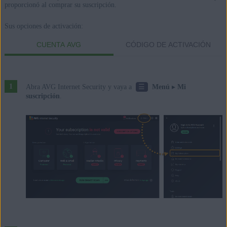
proporcionó al comprar su suscripción.
Premium/Professional/Enterprise/Ultimate - Service Pack 2, 32 o
64 bits
Sus opciones de activación:
CUENTA AVG
CÓDIGO DE ACTIVACIÓN
☰
Abra AVG Internet Security y vaya a
Menú
▸
Mi
suscripción
.