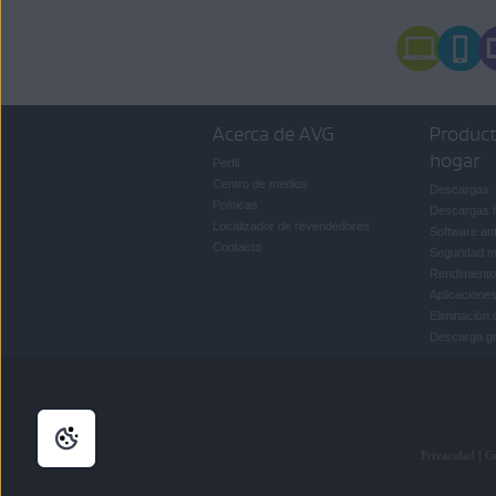
Acerca de AVG
Product
hogar
Perfil
Centro de medios
Descargas
Políticas
Descargas 
Localizador de revendedores
Software ant
Contacto
Seguridad m
Rendimiento
Aplicaciones
Eliminación 
Descarga gra
Privacidad
|
C