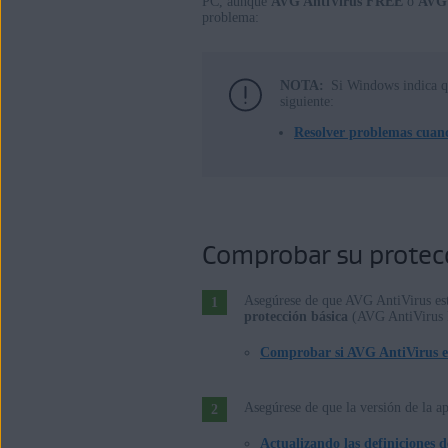
PC, aunque
AVG AntiVirus FREE
o
AVG 
problema:
AVG Internet Security 21.x para Win
AVG AntiVirus FREE 21.x para Wind
NOTA:
Si Windows indica q
Sistemas operativos:
siguiente:
Resolver problemas cuan
Microsoft Windows 11 Home / Pro / E
Microsoft Windows 10 Home/Pro/Enter
Microsoft Windows 8.1/Pro/Enterprise
Microsoft Windows 8/Pro/Enterprise -
Microsoft Windows 7 Home Basic/Home
Comprobar su protec
Asegúrese de que AVG AntiVirus esté
protección básica
(AVG AntiVirus FR
Comprobar si AVG AntiVirus est
Asegúrese de que la versión de la apl
Actualizando las definiciones d