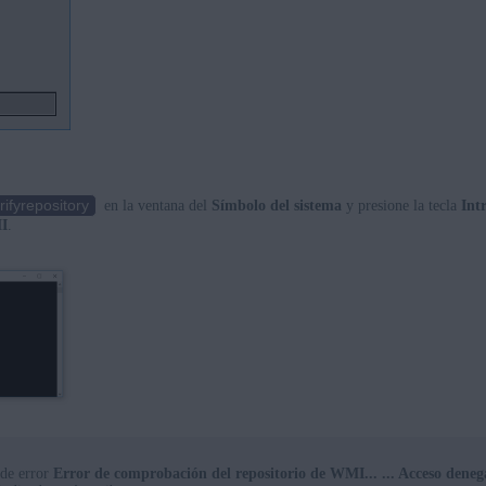
ifyrepository
en la ventana del
Símbolo del sistema
y presione la tecla
Int
MI
.
 de error
Error de comprobación del repositorio de WMI... ... Acceso dene