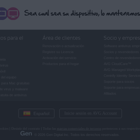
os para el
Área de clientes
Socio y empre
Renovación o actualización
Software antivirus empr
Registre su Licencia
Socios y revendedores
Activación del servicio
Centro de revendedore
beta
Productos para el hogar
AVG CloudCare
™
ivirus
AVG Managed Workpla
óvil
Centrify Identity Service
 del equipo
Soporte para socios
 para Mac gratuitas
Soporte para empresas
de virus y malware
Afiliados
tuita de antivirus
Español
Inicie sesión en AVG Account
ookies
|
Desistir del contrato
|
Todas las
marcas comerciales de terceros
pertenecen a sus respectivo
© 2026 Gen Digital Inc. Todos los derechos reservados.