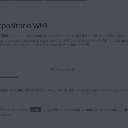
repositorio WMI
ridad
obtiene información acerca del estado actual del software antivirus insta
hay algún problema en el repositorio de WMI, o si el servicio WMI no está inic
lver este problema, analice y repare el repositorio WMI:
WINDOWS 8
legios de administrador
y asegúrese de que no se esté ejecutando ninguna ot
cmd
Windows, escriba
, haga clic con el botón secundario en el
Símbolo de
trador
.