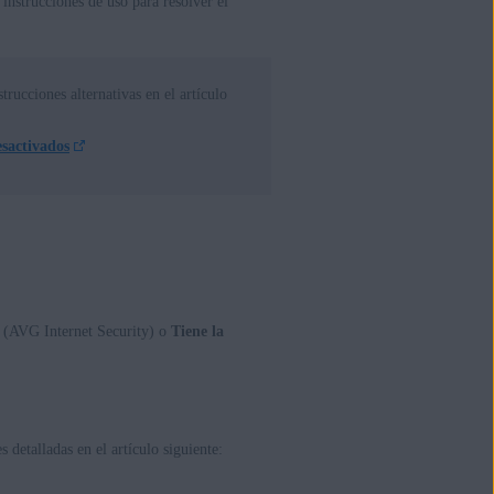
 instrucciones de uso para resolver el
strucciones alternativas en el artículo
sactivados
lup Update, 32 o 64 bits
(AVG Internet Security) o
Tiene la
 detalladas en el artículo siguiente: