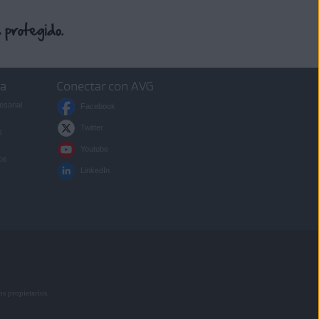
sa
Conectar con AVG
esarial
Facebook
Twitter
s
Youtube
ce
LinkedIn
s propietarios.