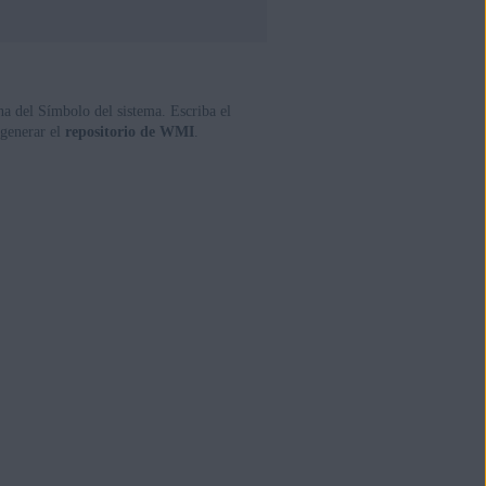
na del Símbolo del sistema. Escriba el
generar el
repositorio de WMI
.