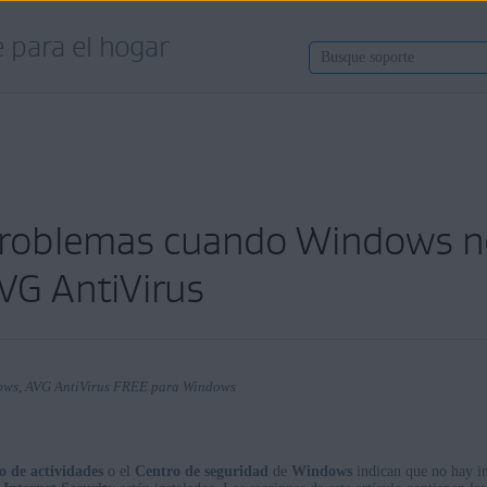
 para el hogar
problemas cuando Windows no
AVG AntiVirus
ndows, AVG AntiVirus FREE para Windows
o de actividades
o el
Centro de seguridad
de
Windows
indican que no hay in