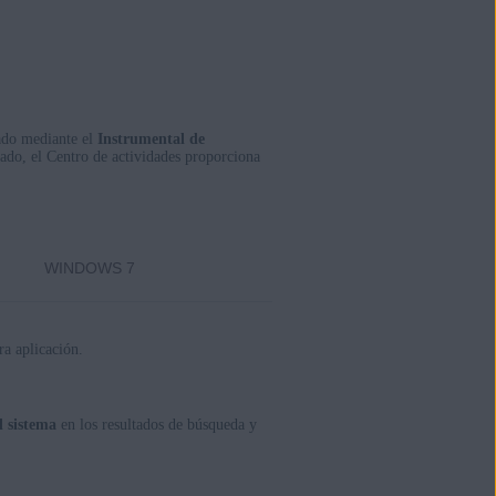
lado mediante el
Instrumental de
iado, el Centro de actividades proporciona
WINDOWS 7
ra aplicación.
l sistema
en los resultados de búsqueda y