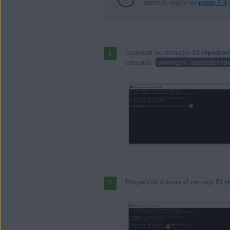
anterior, repita los
pasos 1-4
i
Aparecen los mensajes
El reposito
winmgmt /salvagerepo
comando
Después de obtener el mensaje
El r