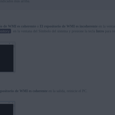
ndicados más arriba.
rio de WMI es coherente
o
El repositorio de WMI es incoherente
en la venta
sitory
en la ventana del Símbolo del sistema y presione la tecla
Intro
para re
epositorio de WMI es coherente
en la salida, reinicie el PC.