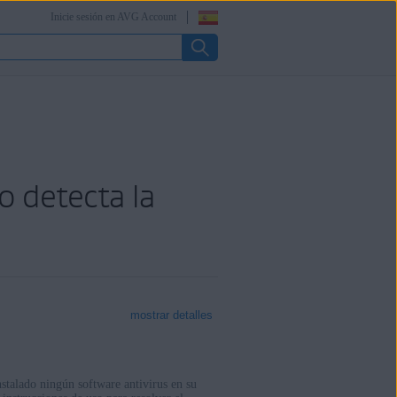
Inicie sesión en AVG Account
 detecta la
mostrar detalles
stalado ningún software antivirus en su