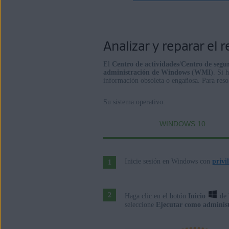
Analizar y reparar el 
El
Centro de actividades
/
Centro de segu
administración de Windows
(
WMI
). Si 
información obsoleta o engañosa. Para reso
Su sistema operativo:
WINDOWS 10
Inicie sesión en Windows con
privi
Haga clic en el botón
Inicio
de 
seleccione
Ejecutar como adminis