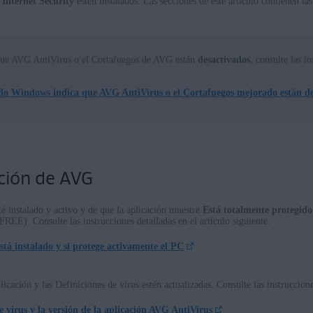
Internet Security
estén instalados. Las secciones de este artículo contienen las
dows
ows
ue AVG AntiVirus o el Cortafuegos de AVG están
desactivados
, consulte las in
do Windows indica que AVG AntiVirus o el Cortafuegos mejorado están de
nterprise / Education
prise/Education - 32 o 64 bits
 - 32 o 64 bits
 32 o 64 bits
 Premium/Professional/Enterprise/Ultimate - Service Pack 1 con Convenient Rol
ción de AVG
 instalado y activo y de que la aplicación muestre
Está totalmente protegido
EE). Consulte las instrucciones detalladas en el artículo siguiente:
á instalado y si protege activamente el PC
icación y las Definiciones de virus estén actualizadas. Consulte las instrucciones
e virus y la versión de la aplicación AVG AntiVirus