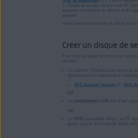
Scan au démarrage
) n’a été en mesure 
Le Disque de secours analyse votre PC lors
AVG Internet Security
augmente vos chances de détecter et de sup
attaquer.
AVG Antivirus Gratuit
Suivez les instructions de cet article pour c
Systèmes d'exploitation:
Windows
Créer un disque de s
Pour créer un disque de secours sur un pé
suivants :
Un autre PC Windows non infecté sur l
dessous pour les instructions d’installati
AVG Internet Security
|
AVG Ant
ET
Un
périphérique USB
vide d’une capac
OU
Un
DVD
inscriptible vierge ; un PC éq
graver à partir du format de fichier I