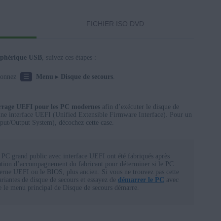
FICHIER ISO DVD
iphérique USB
, suivez ces étapes :
☰
tionnez
Menu
▸
Disque de secours
.
marrage UEFI pour les PC modernes
afin d’exécuter le disque de
ne interface UEFI (Unified Extensible Firmware Interface). Pour un
put/Output System), décochez cette case.
 PC grand public avec interface UEFI ont été fabriqués après
tion d’accompagnement du fabricant pour déterminer si le PC
oderne UEFI ou le BIOS, plus ancien. Si vous ne trouvez pas cette
ariantes de disque de secours et essayez de
démarrer le PC
avec
e le menu principal de Disque de secours démarre.