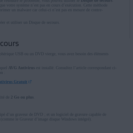
de résoudre le problème, vous pouvez utiliser le
Disque de secours
.
que votre système n’est pas en cours d’exécution. Cette méthode
primer un malware car celui-ci n’est pas en mesure de contre-
réer et utiliser un Disque de secours.
ecours
riphérique USB ou un DVD vierge, vous avez besoin des éléments
equel
AVG Antivirus
est installé. Consultez l’article correspondant ci-
on :
ivirus Gratuit
ité de
2 Go ou plus
.
uipé d’un graveur de DVD ; et un logiciel de gravure capable de
SO (comme le Graveur d’image disque Windows intégré).