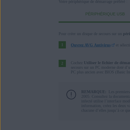
Votre périphérique de démarrage préféré :
PÉRIPHÉRIQUE USB
Pour créer un disque de secours sur un
pér
Ouvrez AVG Antivirus
et sélec
Cochez
Utiliser le fichier de dé
secours sur un PC moderne doté d’u
PC plus ancien avec BIOS (Basic In
REMARQUE:
Les premiers
2005. Consultez la documenta
infecté utilise l’interface m
information, créez les deux v
chacune d’elles jusqu’à ce qu