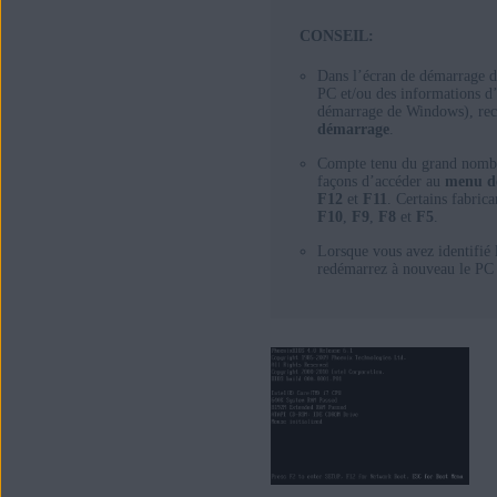
CONSEIL:
Dans l’écran de démarrage d
PC et/ou des informations d’
démarrage de Windows), rec
démarrage
.
Compte tenu du grand nombre
façons d’accéder au
menu d
F12
et
F11
. Certains fabric
F10
,
F9
,
F8
et
F5
.
Lorsque vous avez identifié
redémarrez à nouveau le PC 