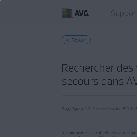
Support
< Retour
Rechercher des v
secours dans AV
S’applique à AVG Internet Security, AVG Anti
Si vous pensez que votre PC est infecté par
Produits: