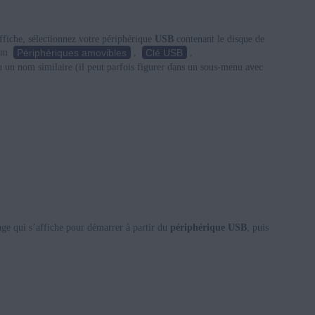
ffiche, sélectionnez votre périphérique
USB
contenant le disque de
Périphériques amovibles
Clé USB
nom
,
,
 un nom similaire (il peut parfois figurer dans un sous-menu avec
age qui s’affiche pour démarrer à partir du
périphérique USB
, puis