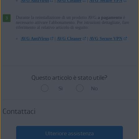
AVG AntiVirus
|
AVG Cleaner
|
AVG Secure VPN
Apple macOS 10.15.x (Catalina)
Apple macOS 10.14.x (Mojave)
Apple macOS 10.13.x (High Sierra)
Durante la reinstallazione di un prodotto AVG
a pagamento
è
necessario attivare l'abbonamento. Per istruzioni dettagliate, fare
Apple macOS 10.12.x (Sierra)
riferimento al relativo articolo di seguito:
Apple Mac OS X 10.11.x (El Capitan)
AVG AntiVirus
|
AVG Cleaner
|
AVG Secure VPN
Google Android 6.0 (Marshmallow, API 23) o versione successiva
Apple iOS 10,3 e versioni successive
Questo articolo è stato utile?
Sì
No
Contattaci
Ulteriore assistenza