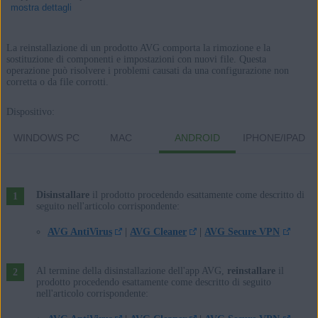
mostra dettagli
La reinstallazione di un prodotto AVG comporta la rimozione e la
sostituzione di componenti e impostazioni con nuovi file. Questa
operazione può risolvere i problemi causati da una configurazione non
Prodotti:
corretta o da file corrotti.
Tutti i prodotti AVG consumer
Dispositivo:
Sistemi operativi:
WINDOWS PC
MAC
ANDROID
IPHONE/IPAD
Microsoft Windows 11 Home / Pro / Enterprise / Education
Microsoft Windows 10 Home / Pro / Enterprise / Education - 32/64
bit
Disinstallare
il prodotto procedendo esattamente come descritto di
seguito nell'articolo corrispondente:
Microsoft Windows 8.1 / Pro / Enterprise - 32/64 bit
Microsoft Windows 8 / Pro / Enterprise - 32/64 bit
AVG AntiVirus
|
AVG Cleaner
|
AVG Secure VPN
Microsoft Windows 7 Home Basic / Home Premium / Professional /
Enterprise / Ultimate - Service Pack 1 con aggiornamento
Al termine della disinstallazione dell'app AVG,
reinstallare
il
prodotto procedendo esattamente come descritto di seguito
cumulativo Convenience Rollup, 32/64 bit
nell'articolo corrispondente:
Apple macOS 11.x (Big Sur)