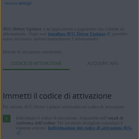
mostra dettagli
AVG Driver Updater
è un'applicazione a pagamento che richiede un
Prodotti:
abbonamento. Dopo aver
installato AVG Driver Updater
, potrebbe
essere necessario attivare manualmente l’abbonamento.
AVG Driver Updater
Metodo di attivazione selezionato:
Sistemi operativi:
CODICE DI ATTIVAZIONE
ACCOUNT AVG
Windows
Immetti il codice di attivazione
Per attivare AVG Driver Updater utilizzando un codice di attivazione:
Individuare il codice di attivazione, disponibile nell’
email di
conferma dell’ordine
. Per istruzioni dettagliate consultare il
seguente articolo:
Individuazione del codice di attivazione AVG
.