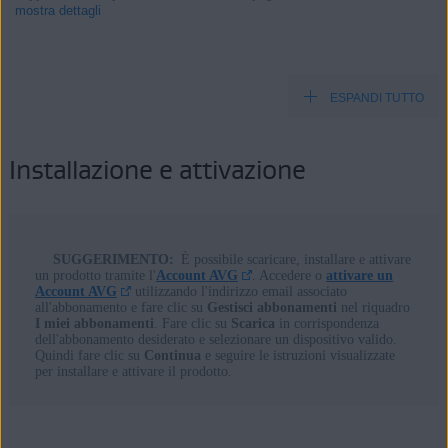
mostra dettagli
ESPANDI TUTTO
Prodotti:
Tutti i prodotti AVG consumer a pagamento
Installazione e attivazione
Sistemi operativi:
Tutti i sistemi operativi supportati
SUGGERIMENTO:
È possibile scaricare, installare e attivare
un prodotto tramite l'
Account AVG
. Accedere o
attivare un
Account AVG
utilizzando l'indirizzo email associato
all'abbonamento e fare clic su
Gestisci abbonamenti
nel riquadro
I miei abbonamenti
. Fare clic su
Scarica
in corrispondenza
dell'abbonamento desiderato e selezionare un dispositivo valido.
Quindi fare clic su
Continua
e seguire le istruzioni visualizzate
per installare e attivare il prodotto.