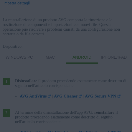
mostra dettagli
La reinstallazione di un prodotto AVG comporta la rimozione e la
sostituzione di componenti e impostazioni con nuovi file. Questa
operazione può risolvere i problemi causati da una configurazione non
Prodotti:
corretta o da file corrotti.
Tutti i prodotti AVG consumer
Dispositivo:
Sistemi operativi:
WINDOWS PC
MAC
ANDROID
IPHONE/IPAD
Microsoft Windows 11 Home / Pro / Enterprise / Education
Microsoft Windows 10 Home / Pro / Enterprise / Education - 32/64
bit
Disinstallare
il prodotto procedendo esattamente come descritto di
seguito nell'articolo corrispondente:
Microsoft Windows 8.1 / Pro / Enterprise - 32/64 bit
Microsoft Windows 8 / Pro / Enterprise - 32/64 bit
AVG AntiVirus
|
AVG Cleaner
|
AVG Secure VPN
Microsoft Windows 7 Home Basic / Home Premium / Professional /
Enterprise / Ultimate - Service Pack 1 con aggiornamento
Al termine della disinstallazione dell'app AVG,
reinstallare
il
prodotto procedendo esattamente come descritto di seguito
cumulativo Convenience Rollup, 32/64 bit
nell'articolo corrispondente:
Apple macOS 11.x (Big Sur)