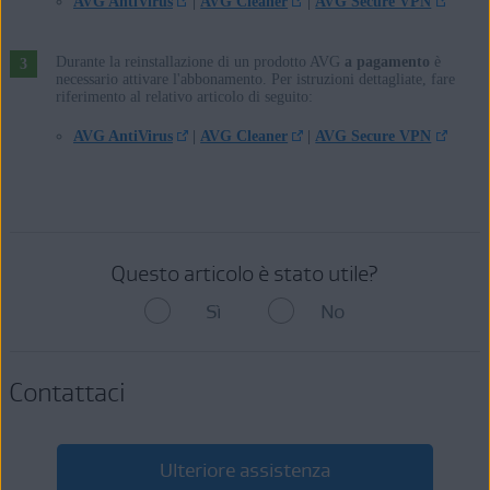
AVG AntiVirus
|
AVG Cleaner
|
AVG Secure VPN
Apple macOS 10.15.x (Catalina)
Apple macOS 10.14.x (Mojave)
Apple macOS 10.13.x (High Sierra)
Durante la reinstallazione di un prodotto AVG
a pagamento
è
necessario attivare l'abbonamento. Per istruzioni dettagliate, fare
Apple macOS 10.12.x (Sierra)
riferimento al relativo articolo di seguito:
Apple Mac OS X 10.11.x (El Capitan)
AVG AntiVirus
|
AVG Cleaner
|
AVG Secure VPN
Google Android 6.0 (Marshmallow, API 23) o versione successiva
Apple iOS 10,3 e versioni successive
Questo articolo è stato utile?
Sì
No
Contattaci
Ulteriore assistenza