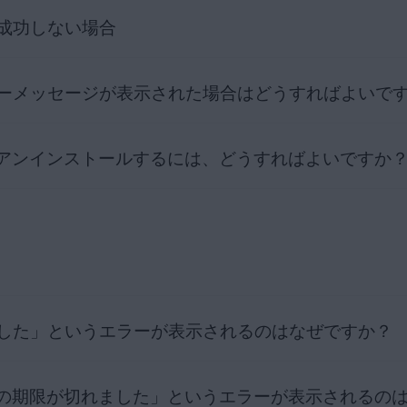
成功しない場合
、AVG セキュア VPN のインストールをお試しになることをおすす
ンストールする
ーメッセージが表示された場合はどうすればよいで
 VPN に対して有効であることを確認してください。
AVG インターネット
ート
にお問い合わせください。
 をアクティベートすることはできません。
AVG セキュア VPN のアクティベーションをお試しになることをお
N をアンインストールするには、どうすればよいですか
期設定時に表示される可能性のあるエラーメッセージについては、次の記
イセンスのアクティベート
ンエラーメッセージのトラブルシューティング
いかない場合は、次の記事の追加のトラブルシューティングの手順をご
については、次の記事をご参照ください。
ィベーションの問題を解決する方法
ンインストールする
ート
にお問い合わせください。
した」というエラーが表示されるのはなぜですか？
 AVG セキュア VPN を削除しても、ライセンスは自動的にはキャンセ
については、次の記事をご参照ください。
AVG ライセンスのキャンセル
PN の期限が切れました」というエラーが表示されるの
使用して AVG セキュア VPN サーバーに接続しようとするデバイ