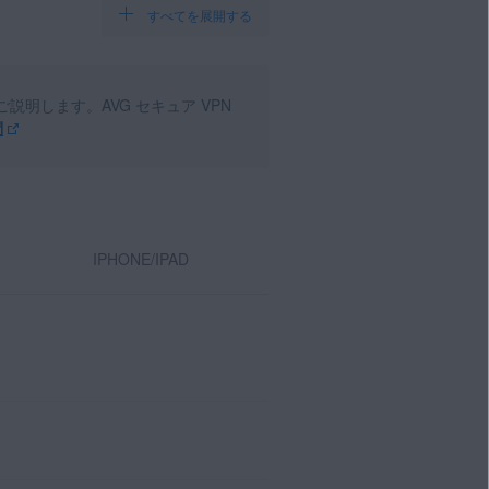
すべてを展開する
ご説明します。AVG セキュア VPN
問
IPHONE/IPAD