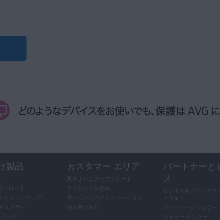
開き、
☰
[
メニュー
] ▸ [
情報
] に移動します。
ジョン番号は、[
バージョン
] に表示されます。
け製品
カスタマー エリア
パートナーと
ス
ド
更新またはアップグレード
ウンロード
ライセンスを登録
ビジネス向けアンチウイ
ルス ソフトウェア
サービスのアクティベーション
トウェア
セキュリティ
個人向け製品
パートナーとリセラー
ーマンス
リセラー センター