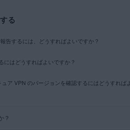
ンストールする
なっていることを確認する
とせずに音声通話、ビデオ チャット、P2P ファイル共有などの B2B
（
Google Chrome
や
Mozilla Firefox
など）に適用される機能です。
Wi
絡する
VPN などの VPN に接続されている場合でも、この機能によって IP
て精力的に解決策を模索しています。当面は、WebRTC をブロックする
TC を適用しないブラウザ（
Safari
や
Internet Explorer
など）を使用
題を報告するには、どうすればよいですか？
るにはどうすればよいですか？
いては、セルフ サービスで対処できるヘルプ記事が多数公開されていま
る必要があります。
発生した場合は、
AVGサポートにお問い合わせ
ください。サポート担当
セキュア VPN のバージョンを確認するにはどうすれ
術的な問題を報告する場合に、サポート担当者が診断レポートの作成を
照してください。
c 版で診断レポートを作成する
目的で、AVG サポートの担当者からアプリケーションのバージョン番
か？
VPN のバージョンを確認：