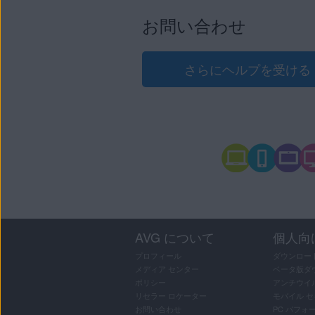
AVG セキュア VPN を
お問い合わせ
アプリケーションのバー
さらにヘルプを受ける
AVG について
個人向
プロフィール
ダウンロー
メディア センター
ベータ版ダ
ポリシー
アンチウイ
リセラー ロケーター
モバイル 
お問い合わせ
PC パフォ