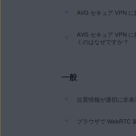
AVG セキュア VPN 経
別の場所の VPN プロトコル
す。
AVG セキュア VP
ウェブサイトはしばしば、閲覧
れます。IP ジオロケーショ
Mac で他の VPN サー
スの情報は、いくつかの理由
注意:
AVG セキ
が正常に動作しない可能性
信する場合には影
AVG セキュア VPN 
AVG セキュア VPN を使
AVG では、IP ジオロ
Mac を再起動し、AVG セ
ータをサーバーに送信する前
くのはなぜですか？
ロケーションを更新するの
ルーターによっては、VPN
ット接続が若干遅くなる可能
ウェブサイトがジオロケー
セキュア VPN が接続して
このような問題のトラブルシ
一部の主要ウェブサイト（G
ファイアウォールの設定を確
インターネットに接続し、AVG セ
AVG セキュア VPN で
を維持しています。
500 と UDP ポート 45
疑わしいアクティビティにつ
一般
セスしたと考えられる場合は
特定のロケーションでは専用
ライセンスが有効であることを
ダーが行っています。AV
に [
サブスクリプションは
て表示される場合があります
ください。
AVG セキュア
正確なものに更新します。
位置情報が適切に非表
AVG セキュア VPN が
い。アプリケーションをアンイ
照ください。
ブラウザで WebRT
位置情報が適切に非表示にな
ルシューティング手順の詳細
AVG セキュア VPN をア