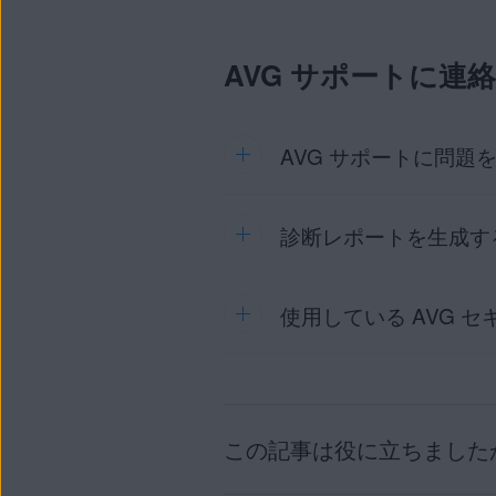
AVG セキュア VPN をイ
実際の所在情報が非表示に
WebRTC
は、プラグインを必要
るため、さまざまなブラウザ
AVG サポートに連
システムでは、AVG セキュア 
す。
AVG では、この問題に関し
護してください。また、WebR
AVG サポートに問
ともできます。
診断レポートを生成す
AVG サポートのページ
につ
AVG サポートで詳細を調査す
AVG セキュア VPNで問題が
使用している AVG 
AVG セキュア VPN
に関する技
す。
順については、次の記事を参
AVG セキュア VPN Ma
トラブルシューティングを行う
ります。
この記事は役に立ちました
使用している AVG セキュア 