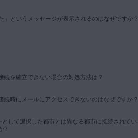
キュア VPN がアクティベートまたは接続されていないことを確認するよ
ている可能性がある場合は、
AVG サポート
にお問い合わせください。
た」というメッセージが表示されるのはなぜですか
ュア VPN ライセンスの期限が切れたときに表示されます。AVG ライセ
照ください。
デバイス数は、ご購入後に受け取られた
注文確認メール
またはお客様
スを管理する
 VPN の接続が失敗した場合に表示されます。その際、6 桁のコードが 
ングには、次の記事をご参照ください。
バイス数で使用している場合は、新しいデバイスをアクティベートする
で「何らかの問題が発生しました」というエラーが発生した場合の解決方法
必要があります。手順については、次の記事を参照してください。
別の
N が接続を確立できない場合の対処方法は？
N の接続時にメールにアクセスできないのはなぜですか
続を確立できない場合は、次のトラブルシューティング手順をお試しください
のスライダーがオフになっていることを確認してから、インターネットに正
接続が機能していない場合は、ネットワーク設定を確認してください。
ションとして選択した都市とは異なる都市に接続されて
crosoft Outlook、Mozilla Thunderbird、Apple Mail（M
を選択します。AVG セキュア VPN を開き、アプリケーションのメイン画面
場合があります。詳細については、次の記事を参照してください。
か?
。