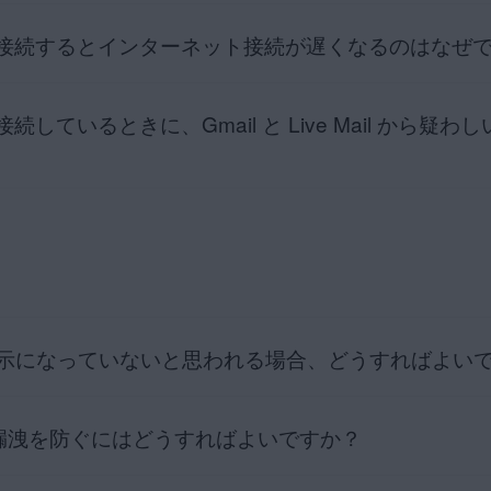
由で接続時のメール送信の問題の解決方法
を選択します。AVG セキュア VPN を開き、
☰
[
メニュー
] ▸ [
設定
] ▸ 
N に接続するとインターネット接続が遅くなるのはなぜ
者の IP アドレスから所在地を識別しようと試みますが、このプロセス
ンでは、IP アドレスの範囲と地理的な情報を組み合わせたデータベース
ビスが実行されている場合は、その接続を解除します。別の VPN に接続してい
により不正確になる可能性があります。
ュア VPNは、ウェブ ブラウザ経由でアクセスするウェブ ベースのメー
があります。
響しません。
に接続しているときに、Gmail と Live Mail か
用しているとき、インターネット接続の速度が低下することがあります。これ
ケーション データベースに正確な情報を提供すべく最善を尽くしていますが
キュア VPN に再度接続します。
に暗号化するために起こります。サーバーの距離と容量によっては、こ
にかなり時間がかかることがあります。
 パススルーとして表示される IPsec の有効または無効を切り替えるオ
性があるものの、安全性は高まります。
ション データベースの古いバージョンを使用している可能性もあります
正常に機能するには、IPSec または VPN パススルーを必ず有効にして
ューティングには、次の記事をご参照ください。
oogle など）は、過去にユーザー トラフィックがどの IP アドレス
認します。ご利用のファイアウォール ベンダーに問い合わせて、ファイ
キュア VPN を別の場所で使用すると、Gmail と Live Mail が
ネット接続が遅くなる問題の解決方法
00 が開いていることを確認します。
いて報告するメールがユーザーに届くことがあります。別の場所にいる
、パスワードを変更するよう求められます。
サーバーを借り受け、IP ジオロケーション データベースの更新は AV
確認します。AVG セキュア VPN を開き、
☰
[
メニュー
] ▸ [
ライセ
G はチェコ共和国の企業であるため、これらのプロバイダーでは、ロケ
有効
] と表示されていることを確認します。アクティベーションの手順
。このようなことが発生した場合、AVG はプロバイダーと協力して A
 VPN ライセンスをアクティベートする
。
示になっていないと思われる場合、どうすればよい
引き続き接続を確立できない場合は、アプリケーションをアンインストールし
ンストールした後、お使いの Mac デバイスを再起動します。手順の
C 漏洩を防ぐにはどうすればよいですか？
っていないと思われる場合、またはウェブサイトで位置情報が正しくな
について、次の記事をご参照ください。
ンインストールする