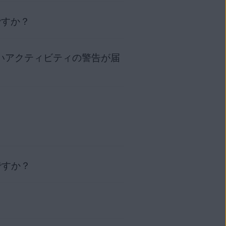
[
VPN プロトコル
] に移動しま
ですか？
は
IP ジオロケーション
と呼ば
が使用されます。このデータベー
る場合、AVG セキュア VPN
ル アカウントからメールを送
ら疑わしいアクティビティの警告が届
は、VPN がトラフィックとデ
、データベース プロバイダーが
のプロセスによってインターネ
プションを備えています。AVG
。
ください。
から来たかに基づいたデータベース
アウォールで UDP ポート
この変更を検出する場合があります。
他人がユーザーのメールにアク
G に代わってサーバー プロバイ
ンス
] に移動します。画面上部
ーションが「チェコ共和国」とし
については、次の記事を参照して
VG のサーバーロケーションを
ですか？
て再インストールしてみてくださ
詳細については、次の記事をご参
いと報告された場合は、トラブ