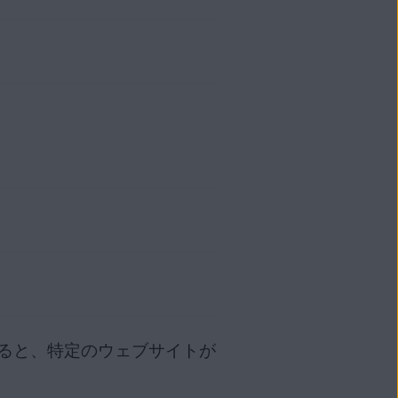
うおすすめします。
？
ンスの期限が切れたあとの選択肢
の
AVG アカウント
で確認
1 つ以上表示されます。このよう
前に、既存のデバイスで
ア
デバイスに AVG ライセン
？
。
しく接続されているかどうかを確
いると、特定のウェブサイトが
ac）などのメール クライアントからメール
で [
位置を変更する
] をクリッ