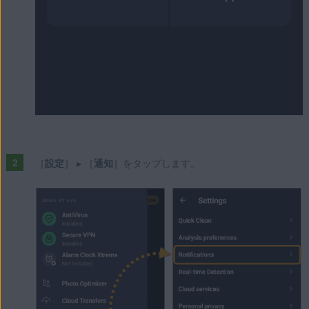
［
設定
］ ▸ ［
通知
］をタップします。