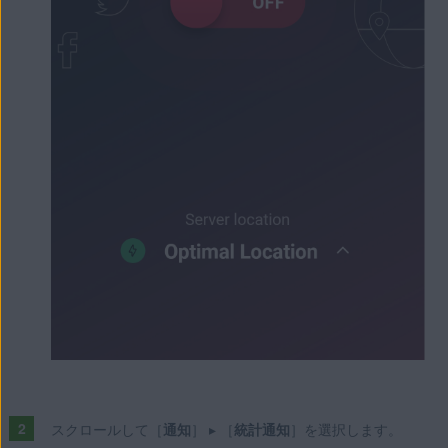
スクロールして［
通知
］ ▸ ［
統計通知
］を選択します。