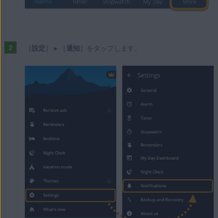
［
設定
］ ▸ ［
通知
］をタップします。