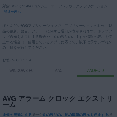
対象: すべての AVG コンシューマー ソフトウェア アプリケーション
詳細を表示
ほとんどの
AVG
アプリケーションで、アプリケーションの動作、製
品の更新、警告、アラートに関する通知が表示されます。ポップア
製品:
ップ通知をオフにする場合や、別の製品のおすすめ情報の表示を停
止する場合は、使用しているアプリに応じて、以下に示すいずれか
すべての AVG コンシューマー ソフトウェア アプリケーショ
の手順を実行してください。
ン
お使いのデバイス:
オペレーティング システム:
WINDOWS PC
MAC
ANDROID
サポートされるすべてのプラットフォーム
AVG アラーム クロック エクストリ
ーム
通知を無効にする
場合や
別の製品のお勧め情報の表示を停止する
場