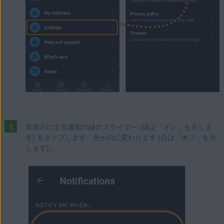
非表示にする通知の緑のスライダー (緑は「オン」を示しま
す) をタップします。色が白に変わります (白は「オフ」を示
します)。