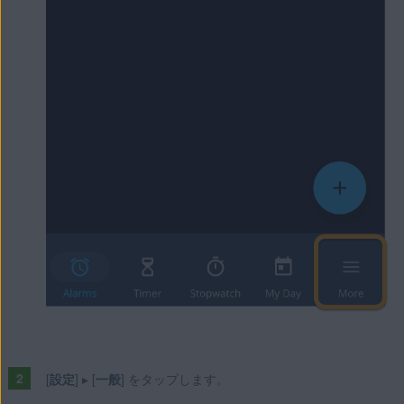
[
設定
] ▸ [
一般
] をタップします。