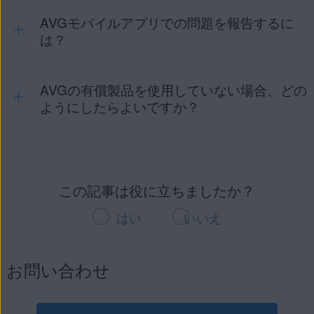
始めてください。
AVGモバイルアプリでの問題を報告するに
返金は所定の
返金リクエスト フォーム
を使用してリクエ
ストしてください。詳細な手順とAVGの払い戻しポリシーの
は？
詳細については、次の記事をご参照ください。
AVGライセンスの返金の申し込み
AVGの有償製品を使用していない場合、どの
AVGモバイルアプリの
有償ライセンス
をお持ちの場合は、
AVGサポートにお問い合わせ
いただけます。サポート担当
ようにしたらよいですか？
者が問題解決に向けてサポートします。
以下のリソースはAVGの有償ライセンスをお持ちでないユー
ザーも含め、すべてのAVGユーザーに公開されています。
この記事は役に立ちましたか？
AVGサポートページ
：[
AVGホームサポート
ページにア
クセスし、検索フィールドを使用して、具体的な問題に
はい
いいえ
関連する記事を検索するか、以下からお使いのオペレー
ティングシステムの主な記事を閲覧します。
Windows
|
Mac
|
Android
|
iOS
お問い合わせ
AVGコミュニティ
：
AVGサポートコミュニティ
はAVG
サポートの監督のもと、疑問点を気軽に質問したり、他
のユーザーとAVG製品について話し合ったりできる手段