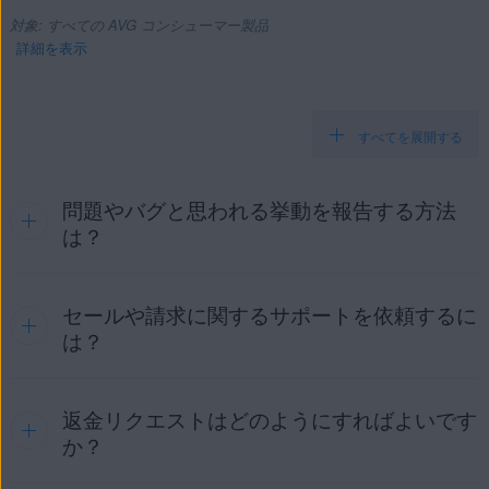
対象: すべての AVG コンシューマー製品
詳細を表示
すべてを展開する
製品:
すべての AVG コンシューマー製品
問題やバグと思われる挙動を報告する方法
は？
オペレーティング システム:
サポートされているすべてのオペレーティングシステム
セールや請求に関するサポートを依頼するに
所定の
テクニカル サポート フォーム
を使用して
AVG サポ
ート
にお問い合わせください。スムーズな解決のため、でき
は？
る限り以下の詳細情報をお書き添えください。
問題についての詳細な説明と、問題が生じるまでの操作
返金リクエストはどのようにすればよいです
営業サポートフォーム
の詳細情報を参考にして
AVG 営業
の順序。
サポート
までお問い合わせください。記載された番号にお電
か？
表示されたエラー メッセージ。
話するか、[
オンラインチャットでのお問い合わせ
] をクリッ
クしてサポート担当者とのオンラインチャットセッションを
問題発生後にデバイスに生じた変化。