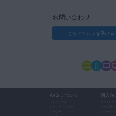
AVGコミュニティ
：
AVG
製品について話し合ったり
お問い合わせ
さらにヘルプを受ける
AVG について
個人向
プロフィール
ダウンロー
メディア センター
ベータ版ダ
ポリシー
アンチウイ