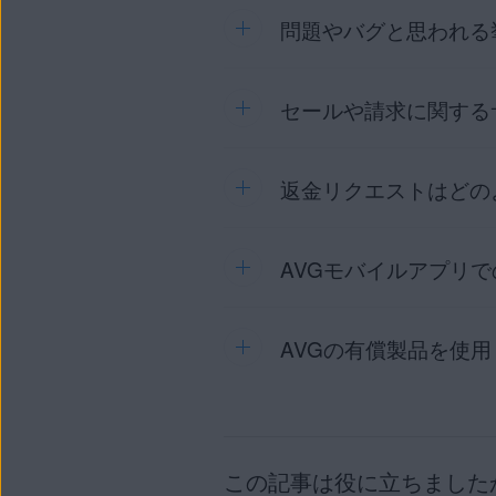
すべての AVG コンシューマー製
問題やバグと思われる
オペレーティング システム:
サポートされているすべてのオペ
セールや請求に関する
所定の
テクニカル サポート フ
の詳細情報をお書き添えくだ
問題についての詳細な説明
返金リクエストはどの
営業サポートフォーム
の詳
表示されたエラー メッセー
[
オンラインチャットでのお問
問題発生後にデバイスに生
AVGモバイルアプリ
返金は所定の
返金リクエスト 
は、次の記事をご参照くださ
AVGライセンスの返金の申
AVGの有償製品を使
AVGモバイルアプリの
有償ライ
に向けてサポートします。
以下のリソースはAVGの有償
AVGサポートページ
：[
AV
この記事は役に立ちました
索するか、以下からお使い