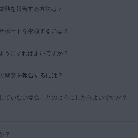
品
挙動を報告する方法は？
レーティングシステム
サポートを依頼するには？
ォーム
を使用して
AVG サポート
にお問い合わせください。スムーズ
さい。
と、問題が生じるまでの操作の順序。
ようにすればよいですか？
細情報を参考にして
AVG 営業サポート
までお問い合わせください。記載
ジ。
い合わせ
] をクリックしてサポート担当者とのオンラインチャットセッ
じた変化。
での問題を報告するには？
フォーム
を使用してリクエストしてください。詳細な手順とAVGの払
い。
し込み
用していない場合、どのようにしたらよいですか？
センス
をお持ちの場合は、
AVGサポートにお問い合わせ
いただけま
ライセンスをお持ちでないユーザーも含め、すべてのAVGユーザーに公
Gホームサポート
ページにアクセスし、検索フィールドを使用して、具
か？
のオペレーティングシステムの主な記事を閲覧します。
Windows
|
M