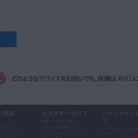
サポートコミュニティ
はAVGサポートの監督のもと、疑問点を気軽に質
できる手段です。投稿する前に
AVG アカウント
を使用してサインインす
け製品
カスタマー エリア
パートナーと
ス
ド
更新またはアップグレード
ウンロード
ライセンスを登録
ビジネス向けアンチウイ
ルス ソフトウェア
サービスのアクティベーション
トウェア