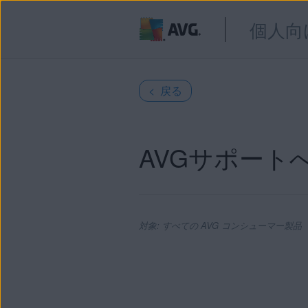
個人向
< 戻る
AVGサポート
対象: すべての AVG コンシューマー製品
製品: