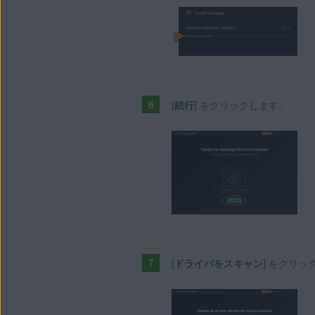
[
続行
] をクリックします。
[
ドライバをスキャン
] をクリッ