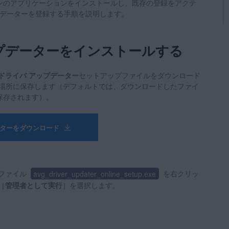
ンのアプリケーションをインストールし、既存の登録をアクテ
ップデーターを登録する手順を説明します。
ップデーターをインストールする
 ドライバ アップデーター
セットアップファイルをダウンロード
任意の場所に保存します（デフォルトでは、ダウンロードしたファイ
保存されます）。
ーターをダウンロード
 ファイル
avg_driver_updater_online_setup.exe
を右クリッ
［
管理者として実行
］を選択します。