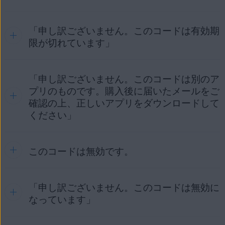
ない場合に発生します。しばらく待ってから、製品のアクテ
は、次の記事を参照してください。
AVG アカウント
を再読み込みします。
ィベートを再度お試しください。
のアクティベート
AVG アンチウイルス
|
AVG クリーナー
|
AVG セキュア
「申し訳ございません。このコードは有効期
このエラーは通常、デバイスの DNS 設定に問題があるとき
VPN
引き続きエラー メッセージが表示される場合は、PC
に発生します。AVG 製品が適切なサーバーと通信できるよう
限が切れています」
を再起動してください。
に DNS 設定を変更するには、次の記事を参照してくださ
[
ライセンス
] タイルをクリックすると、有効なライセ
い。
ンスと期限切れのライセンスのリストが表示されま
それでもエラー メッセージが表示される場合は、AVG
「申し訳ございません。このコードは別のア
このエラーは、入力したアクティベーション コードに関連付
AVG 製品における問題のトラブルシュートのための DNS
す。
アンチウイルスを修復してみてください。手順につい
引き続きエラー メッセージが表示される場合は、
AVG サポ
けられているライセンスの有効期限が切れている場合に発生
プリのものです。購入後に届いたメールをご
設定の変更
ては、次の記事を参照してください。
ート
にご連絡ください。
します。新しいライセンスを購入するには、エラー メッセー
確認の上、正しいアプリをダウンロードして
該当する製品の
ライセンスのステータス
を確認しま
ジで [
Get another (別のライセンスを取得)
] をクリックしま
DNS 設定を変更した後もエラー メッセージが表示される場
AVG アンチウイルスの修復
ください」
す。次のいずれのステータスが表示されます。
す。★
合は、
AVG サポート
にご連絡ください。
ライセンスがまだ有効であるとお考えの場合は、以下の手順
期限切れ
：ライセンスの有効期間が終了しました。
それでもエラー メッセージが表示される場合は、関連
に従ってライセンスの有効期限をご確認ください。
新しいライセンスを購入するには、［
今すぐ更新
］
このコードは無効です。
このエラーは、使用したアクティベーション コードが別の製
する Windows サービスが自動的に実行されるように
ボタンをクリックします。
品用である場合に発生します。購入した製品は、以下のいず
設定されていることを確認してください。手順につい
以下のリンクを使用して AVG アカウントにサインイ
れかの方法で確認できます。
ては、次の記事を参照してください。
登録済み
/
期限切れ間近
：すでに有効なライセンス
ンします。
「申し訳ございません。このコードは無効に
があります。購入した製品を引き続き使用するに
このエラーは、リセラーコードを別の製品でアクティベート
AVG アカウント
：ライセンスの購入時に指定したメール
AVG アンチウイルスまたは AVG チューンナップの
は、ライセンスをアクティベートする必要がありま
しようとした場合に発生することがあります。
なっています」
https://id.avg.com/sign-in
アドレスにリンクされている
AVG アカウント
にサイン
読み込みに失敗した場合のトラブルシューティング
す。アクティベーションの手順の詳細については、
インします。[
ライセンス
] タイルをクリックすると、購入
この問題を解決するには、次の手順に従ってください。
お使いのデバイスや製品に応じて、以下の関連記事
した AVG ライセンスのリストが表示されます。