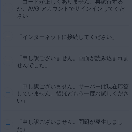
「コードが正しくありません。再試行する
この問題は、以下の理由で発生する可能性があります。
か、AVG アカウントでサインインしてくだ
ライセンスを更新または変更したため、製品を
再アクテ
さい」
ィベート
する必要があります。
有料ライセンス（または無料トライアル）の有効期限が
切れているため、製品の使用を継続するには
ライセンス
「インターネットに接続してください」
このエラーは通常、アクティベーション コードを誤入力した
を更新
する必要があります。
場合に発生します。アクティベーション コード（ハイフンを
含む）が正しく入力されていることを確認してください。注
まず、
AVG アカウント
でライセンスのステータスを確認する
文確認メールまたは
AVG アカウント
から直接アクティベ
「申し訳ございません。画面が読み込まれま
ことをお勧めします。
このエラーは、AVG 製品がアクティベーション コードを確
ーション コードをコピーして貼り付けることをおすすめしま
認するためにインターネットに接続できない場合に発生しま
せんでした」
す。
以下のリンクを使用して AVG アカウントにサインイ
す。インターネット接続が機能していることを確認してか
ンします。
ら、製品のアクティベートを再度お試しください。
または、
AVG アカウントのログイン情報
を使用して関連する
AVG 製品にサインインして、ライセンスのアクティベーショ
引き続きこのエラー メッセージが表示される場合は、
「申し訳ございません。サーバーは現在応答
AVG
このエラーは通常、Windows サービスの設定との競合があ
https://id.avg.com/sign-in
ンを試すこともできます。アクティベーションの手順の詳細
サポート
にご連絡ください。
るときに発生します。これは、AVG アンチウイルス ユーザ
していません。後ほどもう一度お試しくださ
については、お使いのデバイスや製品に応じて、以下の関連
ー インターフェースを読み込めないが、保護されていること
い」
記事を参照してください。
を意味します。
お使いのデバイス:
この問題を解決するには、次の手順に従ってください。
注意:
ライセンスの購入時に入力したメールアド
「申し訳ございません。問題が発生しまし
このエラーは、当社のサーバーに一時的な問題があり、AVG
WINDOWS PC
MAC
ANDROID
IPHONE/IPAD
レスを使用して、AVG アカウントが作成されていま
エラーメッセージの
この画面を更新
をクリックし
製品がアクティベーション コードを確認するために接続でき
た」
す。AVG アカウントに初めてサインインする場合
て、AVG アンチウイルス ユーザー インターフェース