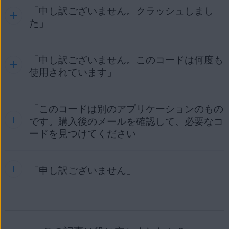
を参照してください。
AVG アカウントでリセラーコードをアクティベーショ
「申し訳ございません。クラッシュしまし
このエラーは通常、
使用許諾契約
の条項に違反し、アカウ
注文確認メール
：購入後に受け取った注文確認メールを
引き続きエラー メッセージが表示される場合は、
AVG サポ
ンコードに交換します:
ントが一時的に使用停止になっているときに発生します。ア
た」
見つけます。[
はじめに
] セクションまでスクロールし、
注意:
ライセンスの購入時に入力したメールアド
ート
にご連絡ください。
お使いのデバイス:
カウントを再アクティベートするには、
AVG サポート
に
[
ダウンロード
] で有効な製品とプラットフォームを確認し
レスを使用して、AVG アカウントが作成されていま
サードパーティリセラーコードを使ったAVGアプリ
ご連絡ください。
ます。
す。AVG アカウントに初めてサインインする場合
のアクティブ化
WINDOWS PC
MAC
ANDROID
IPHONE/IPAD
「申し訳ございません。このコードは何度も
は、次の記事を参照してください。
AVG アカウント
このエラーは通常、Windows サービスの設定との競合があ
製品ライセンスを別の製品に変更する必要がある場合は、
のアクティベート
るときに発生します。これは、AVG アンチウイルスが実行さ
使用されています」
AVG サポート
にご連絡ください。
れていないことを意味します。保護を再度有効にするには、
アクティベーションコードを使用して AVG アプリを
AVG アンチウイルス
|
AVG クリーナー
|
AVG セキュア
以下の手順をすぐに実行することをおすすめします。
アクティベートするには：
VPN
「このコードは別のアプリケーションのもの
このエラーは、入力したアクティベーション コードをすでに
[
ライセンス
] タイルをクリックすると、有効なライセ
エラー メッセージの [
アンチウイルスを再起動
] をク
AVG製品のインストールとアクティブ化
使用しているデバイスの数が多すぎる場合に発生します。以
です。購入後のメールを確認して、必要なコ
ンスと期限切れのライセンスのリストが表示されま
リックして、アプリケーションの再読み込みを試行し
下のいずれかの方法を使用して、ライセンスが有効になって
す。
ードを見つけてください」
ます。
いるデバイス数を確認できます。
引き続きエラー メッセージが表示される場合は、
AVG サポ
ライセンスをアクティベートまたは更新した後もエラー メッ
ート
にご連絡ください。
該当する製品の
ライセンスのステータス
を確認しま
AVG アカウント
：ライセンスの購入時に指定したメール
引き続きエラー メッセージが表示される場合は、PC
セージが表示される場合は、
AVG サポート
にご連絡くだ
す。次のいずれのステータスが表示されます。
「申し訳ございません」
このエラーは、使用したアクティベーション コードが別の製
アドレスにリンクされている
AVG アカウント
にサイン
を再起動してください。
さい。
品用である場合に発生します。購入した製品は、以下のいず
インします。[
ライセンス
] タイルをクリックし、[
利用可
期限切れ
：ライセンスの有効期間が終了しました。
れかの方法で確認できます。
能
] の横にある関連するライセンスのデバイス制限を確認
それでもエラー メッセージが表示される場合は、AVG
新しいライセンスを購入するには、[
今すぐ更新
] ボ
します。
このエラーは通常、Windows サービスの設定との競合があ
アンチウイルスを修復してみてください。手順につい
タンをクリックします。ライセンスが期限切れにな
AVG アカウント
：ライセンスの購入時に指定したメール
るときに発生します。以下の手順を実行することをおすすめ
ては、次の記事を参照してください。
注文確認メール
：購入後に
no.reply@avg.com
から受け
った日付も確認できます。
アドレスにリンクされている
AVG アカウント
にサイン
します。
取った注文確認メールを開きます。購入したライセンス