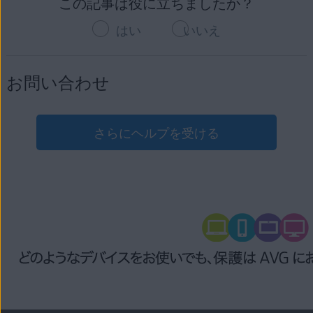
この記事は役に立ちましたか？
インします。[
ライセンス
] タイルをクリックすると、購入
登録済み
AVG アンチウイルスの修復
/
期限切れ間近
：有効なライセンスがあり
のデバイス制限は、[
製品名
] にあるライセンスの詳細に記
した AVG ライセンスのリストが表示されます。
PC を再起動してから、再度 AVG 製品を開いてみてく
ます。AVG アカウントから直接アクティベーショ
載されています。
はい
いいえ
注文確認メール
：購入後に受け取った注文確認メールを
ださい。
ン コードをコピーして貼り付けて、製品を再度ア
見つけます。[
はじめに
] セクションをスクロールし、[
ダ
それでもエラー メッセージが表示される場合は、関連
クティベーションしてみてください。または、AVG
すでにデバイス制限に達しているが、新しいデバイスでライ
ウンロード
] で有効な製品とプラットフォームを確認しま
する Windows サービスが自動的に実行されるように
アカウントのログイン情報を使用して購入した
センスの使用を開始したい場合は、以下の手順でライセンス
それでもエラー メッセージが表示される場合は、関連
お問い合わせ
す。
設定されていることを確認してください。手順につい
AVG 製品にサインインして、ライセンスのアクテ
を 1 つのデバイスから別のデバイスに転送できます。
する Windows サービスが自動的に実行されるように
ては、次の記事を参照してください。
ィベーションを試すこともできます。アクティベー
設定されていることを確認してください。手順につい
製品ライセンスを別の製品に変更する必要がある場合は、
移行元のデバイスから製品を
ションの手順の詳細については、お使いのデバイス
アンインストール
しま
ては、次の記事を参照してください。
AVG サポート
にご連絡ください。
AVG アンチウイルスまたは AVG チューンナップの
す。
や製品に応じて、以下の関連記事を参照してくださ
さらにヘルプを受ける
読み込みに失敗した場合のトラブルシューティング
い。
AVG アンチウイルスまたは AVG チューンナップの
読み込みに失敗した場合のトラブルシューティング
移行先デバイスに製品を
インストール
します。
お使いのデバイス:
引き続きエラー メッセージが表示される場合は、
AVG サポ
ート
にご連絡ください。
移行先のデバイスでライセンスを
アクティベート
しま
WINDOWS PC
MAC
ANDROID
IPHONE/IPAD
引き続きエラー メッセージが表示される場合は、
AVG サポ
す。
ート
にご連絡ください。
正確な手順は製品によって異なります。詳細については、次
AVG アンチウイルス
|
AVG クリーナー
|
AVG セキュア
の記事をご参照ください。
VPN
AVG 製品の再インストール