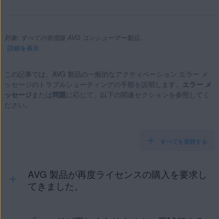
対象: すべての有償版 AVG コンシューマー製品。
詳細を表示
この記事では、AVG 製品の一般的なアクティベーション エラー メ
ッセージのトラブルシューティングの手順を説明します。
エラー メ
製品:
ッセージ
または
問題
に応じて、以下の関連セクションを参照してく
ださい。
すべての有償版 AVG コンシューマー製品。
オペレーティング システム:
すべてを展開する
サポートされているすべてのオペレーティングシステム。
AVG 製品が再度ライセンスの購入を要求し
てきました。