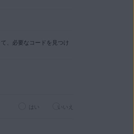
アクティベート
IPHONE/IPAD
チウイルスが実行されていないこ
表示されます。
VG アンチトラック
みを試行します。
して、必要なコードを見つけ
合に発生します。以下のいずれ
す。
ぐ更新
] ボタンをクリックしま
ウント
にサインインします。
ト
にご連絡ください。
認します。
製品は、以下のいずれかの方法
ーション コードをコピーして
たライセンスのデバイス制限
い。手順については、次の記事を
ログイン情報を使用して購入し
アクティベーションの手順の詳細
ウント
にサインインします。
することをおすすめします。
順でライセンスを 1 つのデ
ロールし、[
ダウンロード
] で有
はい
いいえ
行されるように設定されているこ
IPHONE/IPAD
行されるように設定されているこ
ーティング