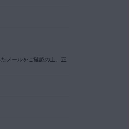
IPHONE/IPAD
認するために接続できない場合に
れています。AVG アカウ
ーフェースを再読み込みします。
アクティベート
VG アンチトラック
と通信できるように DNS 設定
表示されます。
いたメールをご確認の上、正
れている場合に発生します。新
い。手順については、次の記事を
リックします。★
。
す。
ください。
すぐ更新
］ボタンをクリックし
製品は、以下のいずれかの方法
行されるように設定されているこ
するには、ライセンスをアクテ
イスや製品に応じて、以下の関
ウント
にサインインします。
ます。
ーティング
クロールし、[
ダウンロード
] で
れています。AVG アカウ
きに発生します。アカウントを