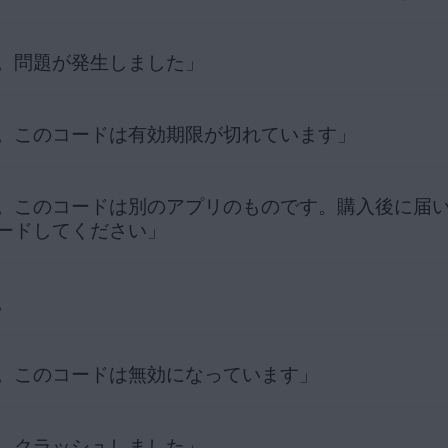
護されていることを意味します。
MAC
ANDROID
の手順に従ってください。
。問題が発生しました」
に一時的な問題があり、AVG 製品がアクティベーション コードを確
の購入時に入力したメールアドレスを使用して、AVG アカウントが作成さ
から、製品のアクティベートを再度お試しください。
の画面を更新
をクリックして、AVG アンチウイルス ユーザー インタ
ンインする場合は、次の記事を参照してください。
AVG アカウントの
ティ
|
AVG チューンナップ プレミアム
|
AVG セキュア VPN
|
A
。このコードは有効期限が切れています」
DNS 設定に問題があるときに発生します。AVG 製品が適切なサーバー
ージが表示される場合は、PC を再起動してください。
参照してください。
をクリックすると、有効なライセンスと期限切れのライセンスのリストが
ラブルシュートのための DNS 設定の変更
。このコードは別のアプリのものです。購入後に届
ィベーション コードに関連付けられているライセンスの有効期限が切
ージが表示される場合は、AVG アンチウイルスを修復してみてくださ
表示される場合は、
AVG サポート
にご連絡ください。
エラー メッセージで [
Get another (別のライセンスを取得)
] をク
ードしてください」
ー メッセージが表示される場合は、
AVG サポート
にご連絡ください
ンスのステータス
を確認します。次のいずれのステータスが表示されま
とお考えの場合は、以下の手順に従ってライセンスの有効期限をご確認
の修復
スの有効期間が終了しました。新しいライセンスを購入するには、［
今
 AVG アカウントにサインインします。
。
ィベーション コードが別の製品用である場合に発生します。購入した
ージが表示される場合は、関連する Windows サービスが自動的に実
近
：すでに有効なライセンスがあります。購入した製品を引き続き使用
ign-in
。手順については、次の記事を参照してください。
あります。アクティベーションの手順の詳細については、お使いのデバ
スの購入時に指定したメール アドレスにリンクされている
AVG アカ
。このコードは無効になっています」
ドを別の製品でアクティベートしようとした場合に発生することがあり
ださい。
ックすると、購入した AVG ライセンスのリストが表示されます。
スまたは AVG チューンナップの読み込みに失敗した場合のトラブルシュ
の手順に従ってください。
受け取った注文確認メールを見つけます。[
はじめに
] セクションまでス
ームを確認します。
の購入時に入力したメールアドレスを使用して、AVG アカウントが作成さ
。クラッシュしました」
セラーコードをアクティベーションコードに交換します:
契約
の条項に違反し、アカウントが一時的に使用停止になっていると
表示される場合は、
AVG サポート
にご連絡ください。