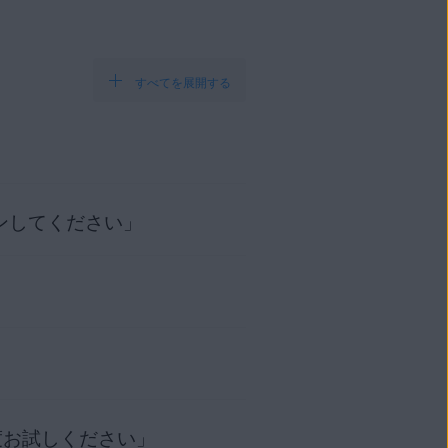
すべてを展開する
ンしてください」
は
ライセンスを更新
する必要が
コード（ハイフンを含む）が正
ティベーション コードをコピ
ない場合に発生します。インター
スのアクティベーションを試すこ
下の関連記事を参照してくださ
度お試しください」
ウイルス ユーザー インターフ