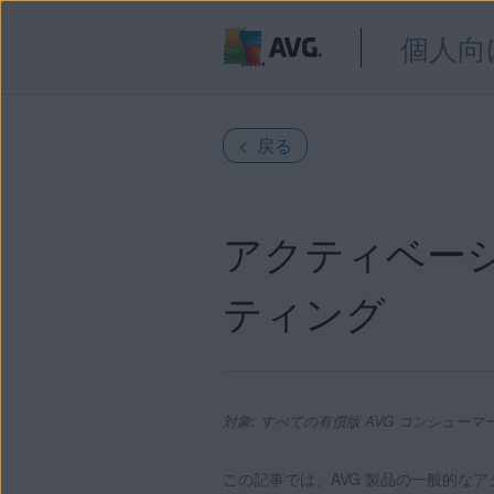
個人向
< 戻る
アクティベー
ティング
対象: すべての有償版 AVG コンシューマ
この記事では、AVG 製品の一般的な