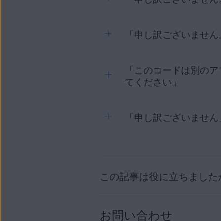
ントに初めてサイ
再アクティベートするには、
A
製品ライセンスを別の製品に
WINDOWS PC
サードパーティリセラ
「申し訳ございません
このエラーは通常、Window
[
ライセンス
] タイル
とを意味します。保護を再度
アクティベーションコー
AVG インターネット セキュリ
エラー メッセージの [
ア
「このコードは別のア
AVG製品のインスト
このエラーは、入力したアクテ
該当する製品の
ライセ
かの方法を使用して、ライセ
てください」
期限切れ
：ライセン
引き続きエラー メッセージが
引き続きエラー メッセ
AVG アカウント
：ライセン
ライセンスをアクティベートま
す。ライセンスが期
[
ライセンス
] タイルをクリ
「申し訳ございません
このエラーは、使用したアクテ
登録済み
/
期限切れ間
注文確認メール
：購入後に
で確認できます。
それでもエラー メッセ
貼り付けて、製品を再
は、[
製品名
] にあるライ
参照してください。
た AVG 製品にサ
AVG アカウント
：ライセン
については、お使い
このエラーは通常、Windo
すでにデバイス制限に達してい
[
ライセンス
] タイルをクリ
AVG アンチウイルス
バイスから別のデバイスに転
注文確認メール
：購入後に
PC を再起動してから、
この記事は役に立ちました
お使いのデバイス:
効な製品とプラットフォー
移行元のデバイスから
それでもエラー メッセ
とを確認してください
製品ライセンスを別の製品に
WINDOWS PC
それでもエラー メッセ
お問い合わせ
とを確認してください
移行先デバイスに製品
AVG アンチウイル