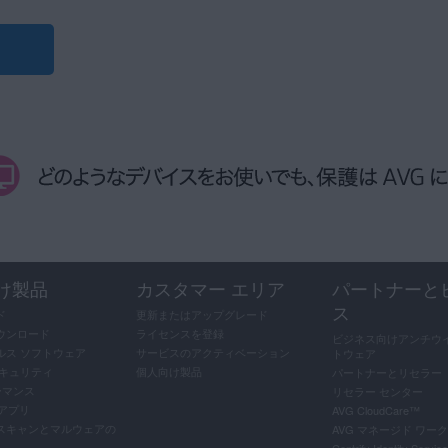
スまたは AVG チューンナップの読み込みに失敗した場合のトラブルシュ
ティ
|
AVG チューンナップ プレミアム
|
AVG セキュア VPN
|
A
表示される場合は、
AVG サポート
にご連絡ください。
イセンスを
アクティベート
します。
表示される場合は、
AVG サポート
にご連絡ください。
なります。詳細については、次の記事をご参照ください。
表示される場合は、
AVG サポート
にご連絡ください。
て表示されると思われる場合は、
AVG サポート
にご連絡ください。
け製品
カスタマー エリア
パートナーと
ス
ド
更新またはアップグレード
ウンロード
ライセンスを登録
ビジネス向けアンチウイ
ルス ソフトウェア
サービスのアクティベーション
トウェア
セキュリティ
個人向け製品
パートナーとリセラー
ーマンス
リセラー センター
料アプリ
AVG CloudCare
™
スキャンとマルウェアの
AVG マネージド ワー