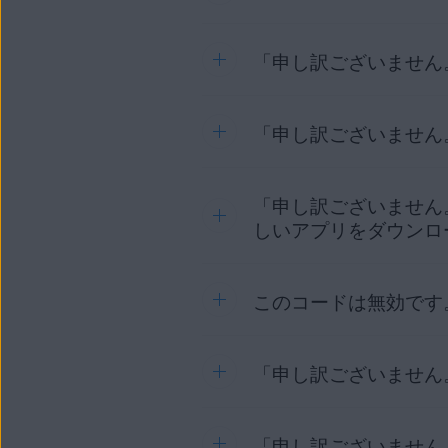
ェースを読み込めないが、保
WINDOWS PC
この問題を解決するには、次
「申し訳ございません
このエラーは、当社のサーバー
注意:
ライセンス
発生します。しばらく待って
エラーメッセージの
こ
ントに初めてサイ
AVG インターネット セキュリ
「申し訳ございません
このエラーは通常、デバイスの 
引き続きエラー メッセ
を変更するには、次の記事を
[
ライセンス
] タイル
AVG 製品における問題のト
「申し訳ございません
このエラーは、入力したアクテ
それでもエラー メッセ
引き続きエラー メッセージが
しいライセンスを購入するには、
しいアプリをダウンロ
DNS 設定を変更した後もエラ
参照してください。
該当する製品の
ライセ
ライセンスがまだ有効である
AVG アンチウイルス
期限切れ
：ライセン
以下のリンクを使用して
このコードは無効です
このエラーは、使用したアクテ
ます。
で確認できます。
それでもエラー メッセ
登録済み
/
期限切れ間
https://id.avg.com/s
とを確認してください
AVG アカウント
ィベートする必要が
：ライセン
「申し訳ございません
このエラーは、リセラーコー
[
ライセンス
連記事を参照してく
] タイルをクリ
AVG アンチウイル
この問題を解決するには、次
注文確認メール
：購入後に
有効な製品とプラットフォ
注意:
ライセンス
お使いのデバイス:
「申し訳ございません
このエラーは通常、
AVG アカウントでリ
使用許諾
引き続きエラー メッセージが