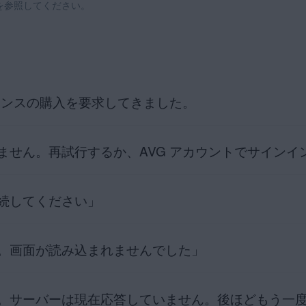
を参照してください。
マー製品。
レーティングシステム。
イセンスの購入を要求してきました。
ません。再試行するか、AVG アカウントでサインイ
生する可能性があります。
更したため、製品を
再アクティベート
する必要があります。
料トライアル）の有効期限が切れているため、製品の使用を継続するに
続してください」
ーション コードを誤入力した場合に発生します。アクティベーション 
認してください。注文確認メールまたは
AVG アカウント
から直接アク
すめします。
センスのステータスを確認することをお勧めします。
。画面が読み込まれませんでした」
アクティベーション コードを確認するためにインターネットに接続でき
グイン情報
を使用して関連する AVG 製品にサインインして、ライセン
とを確認してから、製品のアクティベートを再度お試しください。
ションの手順の詳細については、お使いのデバイスや製品に応じて、以
 AVG アカウントにサインインします。
ジが表示される場合は、
AVG サポート
にご連絡ください。
ign-in
。サーバーは現在応答していません。後ほどもう一
s サービスの設定との競合があるときに発生します。これは、AVG アンチ