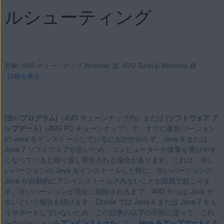
ルシューティング
対象: AVG チューンナップ Windows 版, AVG TuneUp Windows 版
詳細を表示
[
古いプログラム
]（AVG チューンナップ内）または [
ソフトウェア ア
製品:
ップデート
]（AVG PC チューンナップ）で、すでに最新バージョン
の Java をインストールしているにもかかわらず、Java 6 または
AVG チューンナップ 21.x Windows 版
Java 7 ソフトウェアが古いため、コンピューターが攻撃を受けやす
AVG TuneUp Windows 版
くなっていると繰り返し報告される場合があります。これは、新し
いバージョンの Java をインストールした時に、古いバージョンの
オペレーティング システム:
Java が自動的にアンインストール
されない
ことが原因で起こりま
す。古いバージョンが完全に削除されるまで、AVG からは Java が
Microsoft Windows 11 Home / Pro / Enterprise / Education
古いという報告を続けます。Oracle では Java 6 または Java 7 をも
Microsoft Windows 10 Home / Pro / Enterprise / Education -
うサポートしていないため、この記事の以下の手順に従って、これ
32 / 64 ビット
らのバージョンを
アンインストール
して、
Java をアップデート
する