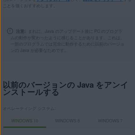
Microsoft Windows 8.1 / Pro / Enterprise - 32 / 64 ビット
ことを強くおすすめします。
Microsoft Windows 8 / Pro / Enterprise - 32 / 64 ビット
Microsoft Windows 7 Home Basic / Home Premium /
Professional / Enterprise / Ultimate - Service Pack 1 with
注意:
まれに、Java のアップデート後に PC のプログラ
Convenient Rollup Update、32 / 64 ビット
ムの動作が変わったように感じることがあります。これは、
一部のプログラムでは完全に動作するために以前のバージョ
ンの Java が必要なためです。
以前のバージョンの Java をアンイ
ンストールする
オペレーティング システム:
WINDOWS 10
WINDOWS 8
WINDOWS 7